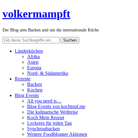
volkermampft
Der Blog ums Backen und um die internationale Küche
Länderküchen
Afrika
Asien
Europa
Nord- & Südamerika
Rezepte
Backen
Kochen
Blog Events
All you need is…
Blog Events von kochtopf.me
Die kulinarische Weltreise
Koch Mein Rezept
Leckeres für jeden Tag
Synchronbacken
Weitere Foodblogger Aktionen