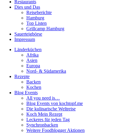
Restaurants
Dies und Das
Reiseberichte
Hamburg
Top Listen
Grillcamp Hamburg
Sauerteigbörse
Impressum
Länderküchen
Afrika
Asien
Europa
Nord- & Südamerika
Rezepte
Backen
Kochen
Blog Events
All you need is…
Blog Events von kochtopf.me
Die kulinarische Weltreise
Koch Mein Rezept
Leckeres für jeden Tag
Synchronbacken
Weitere Foodblogger Aktionen