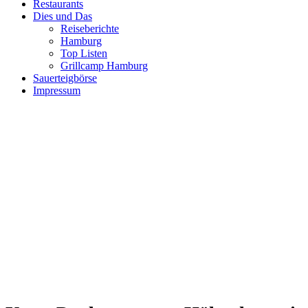
Restaurants
Dies und Das
Reiseberichte
Hamburg
Top Listen
Grillcamp Hamburg
Sauerteigbörse
Impressum