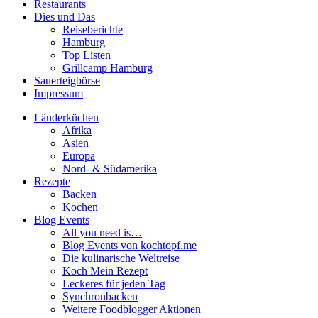
Restaurants
Dies und Das
Reiseberichte
Hamburg
Top Listen
Grillcamp Hamburg
Sauerteigbörse
Impressum
Länderküchen
Afrika
Asien
Europa
Nord- & Südamerika
Rezepte
Backen
Kochen
Blog Events
All you need is…
Blog Events von kochtopf.me
Die kulinarische Weltreise
Koch Mein Rezept
Leckeres für jeden Tag
Synchronbacken
Weitere Foodblogger Aktionen