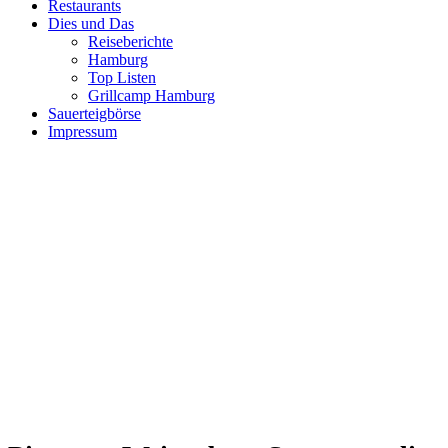
Restaurants
Dies und Das
Reiseberichte
Hamburg
Top Listen
Grillcamp Hamburg
Sauerteigbörse
Impressum