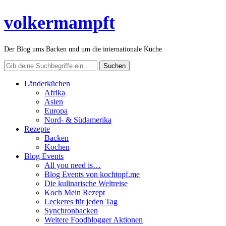
volkermampft
Der Blog ums Backen und um die internationale Küche
Länderküchen
Afrika
Asien
Europa
Nord- & Südamerika
Rezepte
Backen
Kochen
Blog Events
All you need is…
Blog Events von kochtopf.me
Die kulinarische Weltreise
Koch Mein Rezept
Leckeres für jeden Tag
Synchronbacken
Weitere Foodblogger Aktionen