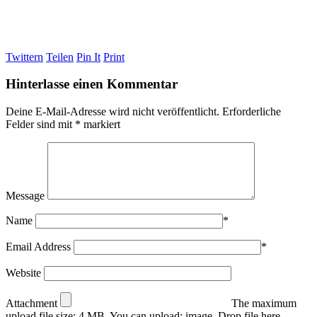
Twittern
Teilen
Pin It
Print
Hinterlasse einen Kommentar
Deine E-Mail-Adresse wird nicht veröffentlicht.
Erforderliche
Felder sind mit
*
markiert
Message
Name
*
Email Address
*
Website
Attachment
The maximum
upload file size: 4 MB.
You can upload:
image
.
Drop file here