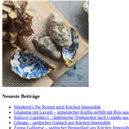
Neueste Beiträge
Shepherd’s Pie Rezept nach Kitchen Impossible
Ghapama mit Lavash – armenischer Kürbis gefüllt mit Reis aus
Salsicce Capellacci – italienische Teigtaschen nach Cataldo au
Ghisatu – sardisches Gulasch aus Kitchen Impossible
Zuppa Gallurese – sardischer Brotauflauf aus Kitchen Impossib