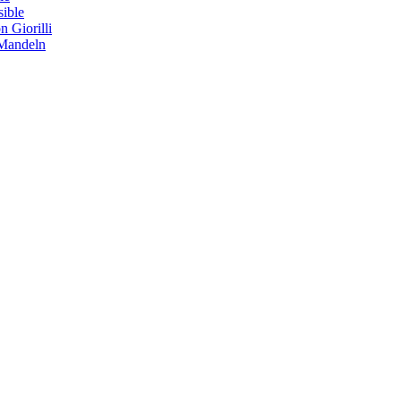
sible
 Giorilli
 Mandeln