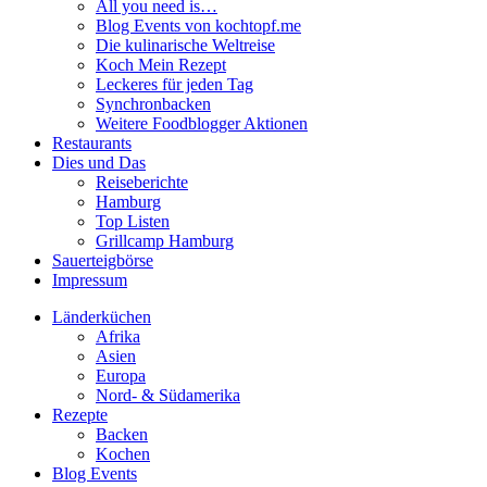
All you need is…
Blog Events von kochtopf.me
Die kulinarische Weltreise
Koch Mein Rezept
Leckeres für jeden Tag
Synchronbacken
Weitere Foodblogger Aktionen
Restaurants
Dies und Das
Reiseberichte
Hamburg
Top Listen
Grillcamp Hamburg
Sauerteigbörse
Impressum
Länderküchen
Afrika
Asien
Europa
Nord- & Südamerika
Rezepte
Backen
Kochen
Blog Events