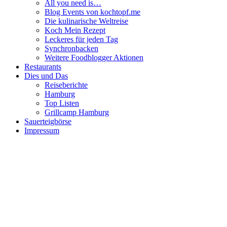
All you need is…
Blog Events von kochtopf.me
Die kulinarische Weltreise
Koch Mein Rezept
Leckeres für jeden Tag
Synchronbacken
Weitere Foodblogger Aktionen
Restaurants
Dies und Das
Reiseberichte
Hamburg
Top Listen
Grillcamp Hamburg
Sauerteigbörse
Impressum