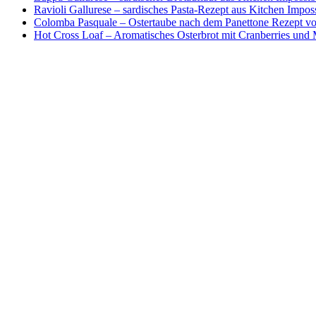
Ravioli Gallurese – sardisches Pasta-Rezept aus Kitchen Impos
Colomba Pasquale – Ostertaube nach dem Panettone Rezept von
Hot Cross Loaf – Aromatisches Osterbrot mit Cranberries und