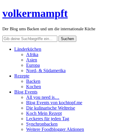
volkermampft
Der Blog ums Backen und um die internationale Küche
Länderküchen
Afrika
Asien
Europa
Nord- & Südamerika
Rezepte
Backen
Kochen
Blog Events
All you need is…
Blog Events von kochtopf.me
Die kulinarische Weltreise
Koch Mein Rezept
Leckeres für jeden Tag
Synchronbacken
Weitere Foodblogger Aktionen