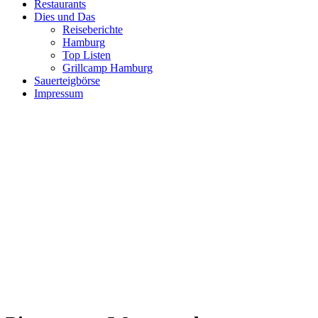
Restaurants
Dies und Das
Reiseberichte
Hamburg
Top Listen
Grillcamp Hamburg
Sauerteigbörse
Impressum