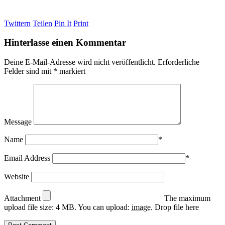
Twittern
Teilen
Pin It
Print
Hinterlasse einen Kommentar
Deine E-Mail-Adresse wird nicht veröffentlicht.
Erforderliche
Felder sind mit
*
markiert
Message
Name
*
Email Address
*
Website
Attachment
The maximum
upload file size: 4 MB.
You can upload:
image
.
Drop file here