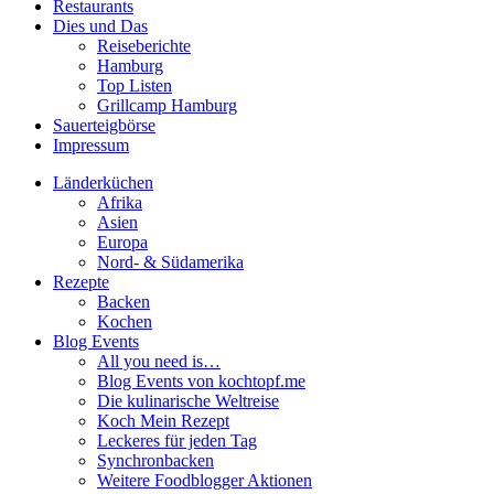
Restaurants
Dies und Das
Reiseberichte
Hamburg
Top Listen
Grillcamp Hamburg
Sauerteigbörse
Impressum
Länderküchen
Afrika
Asien
Europa
Nord- & Südamerika
Rezepte
Backen
Kochen
Blog Events
All you need is…
Blog Events von kochtopf.me
Die kulinarische Weltreise
Koch Mein Rezept
Leckeres für jeden Tag
Synchronbacken
Weitere Foodblogger Aktionen