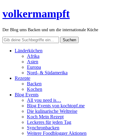
volkermampft
Der Blog ums Backen und um die internationale Küche
Länderküchen
Afrika
Asien
Europa
Nord- & Südamerika
Rezepte
Backen
Kochen
Blog Events
All you need is…
Blog Events von kochtopf.me
Die kulinarische Weltreise
Koch Mein Rezept
Leckeres für jeden Tag
Synchronbacken
Weitere Foodblogger Aktionen