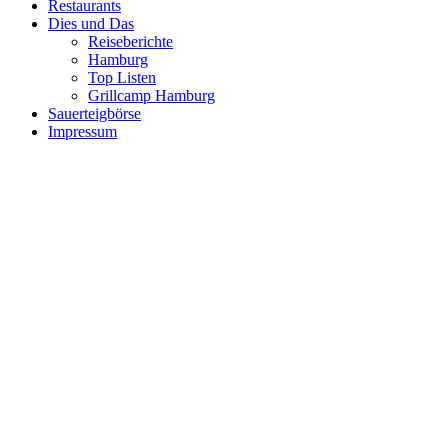
Restaurants
Dies und Das
Reiseberichte
Hamburg
Top Listen
Grillcamp Hamburg
Sauerteigbörse
Impressum