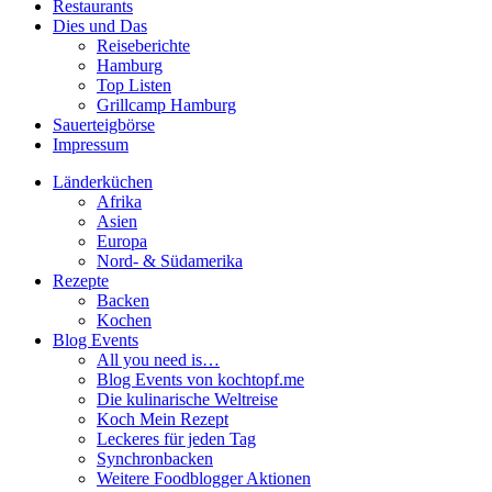
Restaurants
Dies und Das
Reiseberichte
Hamburg
Top Listen
Grillcamp Hamburg
Sauerteigbörse
Impressum
Länderküchen
Afrika
Asien
Europa
Nord- & Südamerika
Rezepte
Backen
Kochen
Blog Events
All you need is…
Blog Events von kochtopf.me
Die kulinarische Weltreise
Koch Mein Rezept
Leckeres für jeden Tag
Synchronbacken
Weitere Foodblogger Aktionen