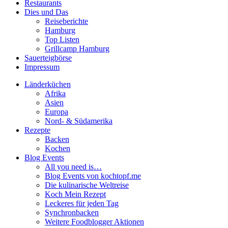
Restaurants
Dies und Das
Reiseberichte
Hamburg
Top Listen
Grillcamp Hamburg
Sauerteigbörse
Impressum
Länderküchen
Afrika
Asien
Europa
Nord- & Südamerika
Rezepte
Backen
Kochen
Blog Events
All you need is…
Blog Events von kochtopf.me
Die kulinarische Weltreise
Koch Mein Rezept
Leckeres für jeden Tag
Synchronbacken
Weitere Foodblogger Aktionen