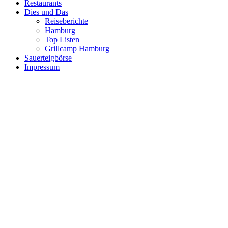
Restaurants
Dies und Das
Reiseberichte
Hamburg
Top Listen
Grillcamp Hamburg
Sauerteigbörse
Impressum