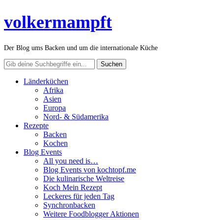
volkermampft
Der Blog ums Backen und um die internationale Küche
Länderküchen
Afrika
Asien
Europa
Nord- & Südamerika
Rezepte
Backen
Kochen
Blog Events
All you need is…
Blog Events von kochtopf.me
Die kulinarische Weltreise
Koch Mein Rezept
Leckeres für jeden Tag
Synchronbacken
Weitere Foodblogger Aktionen