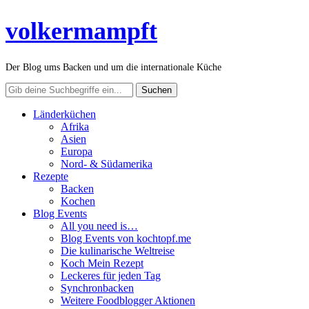
volkermampft
Der Blog ums Backen und um die internationale Küche
Länderküchen
Afrika
Asien
Europa
Nord- & Südamerika
Rezepte
Backen
Kochen
Blog Events
All you need is…
Blog Events von kochtopf.me
Die kulinarische Weltreise
Koch Mein Rezept
Leckeres für jeden Tag
Synchronbacken
Weitere Foodblogger Aktionen