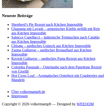
Neueste Beiträge
Shepherd’s Pie Rezept nach Kitchen Impossible
Ghapama mit Lavash – armenischer Kürbis gefüllt mit Reis
aus Kitchen Impossible
Salsicce Capellacci – italienische Teigtaschen nach Cataldo
aus Kitchen Impossible
Ghisatu – sardisches Gulasch aus Kitchen Impossible
Zuppa Gallurese – sardischer Brotauflauf aus Kitchen
Impossible
Ravioli Gallurese – sardisches Pasta-Rezept aus Kitchen
Impossible
Colomba Pasquale – Ostertaube nach dem Panettone Rezept
von Giorilli
Hot Cross Loaf – Aromatisches Osterbrot mit Cranberries und
Mandeln
Über volkermampft.de
Impressum
Copyright © 2026 volkermampft
— Designed by
WPZOOM