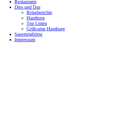
Restaurants
Dies und Das
Reiseberichte
Hamburg
Top Listen
Grillcamp Hamburg
Sauerteigbörse
Impressum