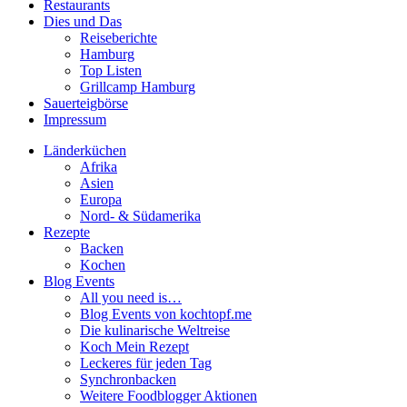
Restaurants
Dies und Das
Reiseberichte
Hamburg
Top Listen
Grillcamp Hamburg
Sauerteigbörse
Impressum
Länderküchen
Afrika
Asien
Europa
Nord- & Südamerika
Rezepte
Backen
Kochen
Blog Events
All you need is…
Blog Events von kochtopf.me
Die kulinarische Weltreise
Koch Mein Rezept
Leckeres für jeden Tag
Synchronbacken
Weitere Foodblogger Aktionen