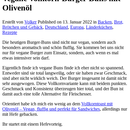
Olivenöl
Erstellt von
Volker
Published on
13. Januar 2022
in
Backen
,
Brot,
Brötchen und Gebäck
,
Deutschland
,
Europa
,
Länderküchen
,
Rezepte
Die heutigen Burger-Buns sind nicht nur vegan, sondern auch
besonders aromatisch und schön fluffig. Sie kommen bei uns nicht
nur für vegane Burger zum Einsatz, sondern, auch wenn es mal
etwas intensiver sein darf.
Eigentlich finde ich vegane Buns finde ich eher nicht so spannend.
Entweder sind sie total langweilig, oder sie haben zwar Geschmack,
sind aber nicht wirklich weich. Der Burger insgesamt ist damit nicht
sehr ausgewogen. Diese Vollkornvariante kann mit beidem punkten.
Geschmack und Konsistenz überzeugen hier total, und der Bun ist
damit auch eine tolle Alternative für Fleischesser.
Orientiert habe ich mich ein wenig an dem
Vollkorntoast mit
Olivenöl – Vegan, fluffig und perfekt für Sandwiches
, allerdings nur
mit Hefe gebacken.
Ihr startet mit einem Hefevorteig.