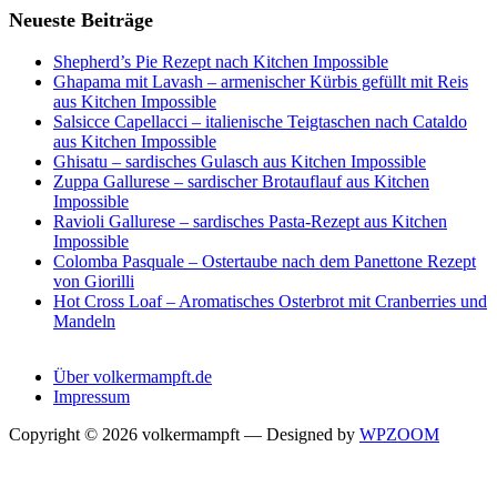
Neueste Beiträge
Shepherd’s Pie Rezept nach Kitchen Impossible
Ghapama mit Lavash – armenischer Kürbis gefüllt mit Reis
aus Kitchen Impossible
Salsicce Capellacci – italienische Teigtaschen nach Cataldo
aus Kitchen Impossible
Ghisatu – sardisches Gulasch aus Kitchen Impossible
Zuppa Gallurese – sardischer Brotauflauf aus Kitchen
Impossible
Ravioli Gallurese – sardisches Pasta-Rezept aus Kitchen
Impossible
Colomba Pasquale – Ostertaube nach dem Panettone Rezept
von Giorilli
Hot Cross Loaf – Aromatisches Osterbrot mit Cranberries und
Mandeln
Über volkermampft.de
Impressum
Copyright © 2026 volkermampft
— Designed by
WPZOOM