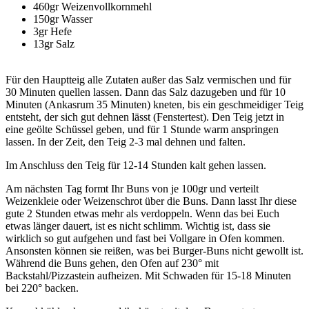
460gr Weizenvollkornmehl
150gr Wasser
3gr Hefe
13gr Salz
Für den Hauptteig alle Zutaten außer das Salz vermischen und für
30 Minuten quellen lassen. Dann das Salz dazugeben und für 10
Minuten (Ankasrum 35 Minuten) kneten, bis ein geschmeidiger Teig
entsteht, der sich gut dehnen lässt (Fenstertest). Den Teig jetzt in
eine geölte Schüssel geben, und für 1 Stunde warm anspringen
lassen. In der Zeit, den Teig 2-3 mal dehnen und falten.
Im Anschluss den Teig für 12-14 Stunden kalt gehen lassen.
Am nächsten Tag formt Ihr Buns von je 100gr und verteilt
Weizenkleie oder Weizenschrot über die Buns. Dann lasst Ihr diese
gute 2 Stunden etwas mehr als verdoppeln. Wenn das bei Euch
etwas länger dauert, ist es nicht schlimm. Wichtig ist, dass sie
wirklich so gut aufgehen und fast bei Vollgare in Ofen kommen.
Ansonsten können sie reißen, was bei Burger-Buns nicht gewollt ist.
Während die Buns gehen, den Ofen auf 230° mit
Backstahl/Pizzastein aufheizen. Mit Schwaden für 15-18 Minuten
bei 220° backen.