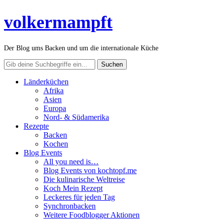
volkermampft
Der Blog ums Backen und um die internationale Küche
Länderküchen
Afrika
Asien
Europa
Nord- & Südamerika
Rezepte
Backen
Kochen
Blog Events
All you need is…
Blog Events von kochtopf.me
Die kulinarische Weltreise
Koch Mein Rezept
Leckeres für jeden Tag
Synchronbacken
Weitere Foodblogger Aktionen