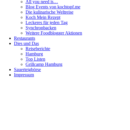
All you need is…
Blog Events von kochtopf.me
Die kulinarische Weltreise
Koch Mein Rezept
Leckeres für jeden Tag
Synchronbacken
Weitere Foodblogger Aktionen
Restaurants
Dies und Das
Reiseberichte
Hamburg
Top Listen
Grillcamp Hamburg
Sauerteigbörse
Impressum