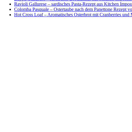
Ravioli Gallurese – sardisches Pasta-Rezept aus Kitchen Impos
Colomba Pasquale – Ostertaube nach dem Panettone Rezept von
Hot Cross Loaf – Aromatisches Osterbrot mit Cranberries und