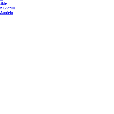
sible
 Giorilli
 Mandeln