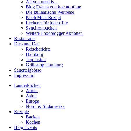
All you need is…
Blog Events von kochtopf.me
Die kulinarische Weltreise
Koch Mein Rezept
Leckeres für jeden Tag
Synchronbacken
Weitere Foodblogger Aktionen
Restaurants
Dies und Das
Reiseberichte
Hamburg
Top Listen
Grillcamp Hamburg
Sauerteigbörse
Impressum
Länderküchen
Afrika
Asien
Europa
Nord- & Südamerika
Rezepte
Backen
Kochen
Blog Events