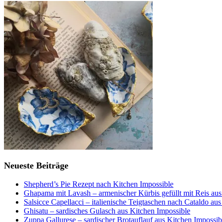
Neueste Beiträge
Shepherd’s Pie Rezept nach Kitchen Impossible
Ghapama mit Lavash – armenischer Kürbis gefüllt mit Reis aus
Salsicce Capellacci – italienische Teigtaschen nach Cataldo au
Ghisatu – sardisches Gulasch aus Kitchen Impossible
Zuppa Gallurese – sardischer Brotauflauf aus Kitchen Impossib