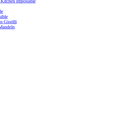
s Kitchen Impossible
le
sible
 Giorilli
 Mandeln