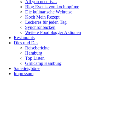
All you need is…
Blog Events von kochtopf.me
Die kulinarische Weltreise
Koch Mein Rezept
Leckeres für jeden Tag
Synchronbacken
Weitere Foodblogger Aktionen
Restaurants
Dies und Das
Reiseberichte
Hamburg
Top Listen
Grillcamp Hamburg
Sauerteigbörse
Impressum