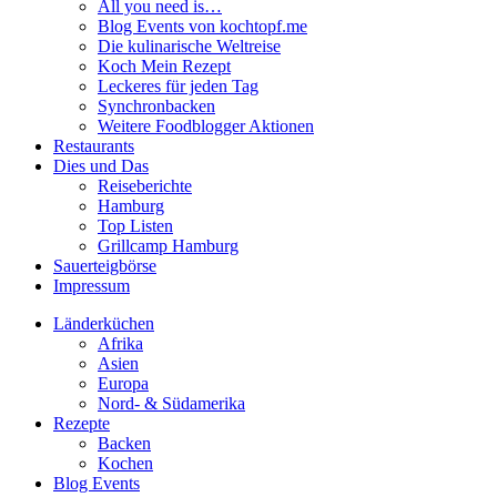
All you need is…
Blog Events von kochtopf.me
Die kulinarische Weltreise
Koch Mein Rezept
Leckeres für jeden Tag
Synchronbacken
Weitere Foodblogger Aktionen
Restaurants
Dies und Das
Reiseberichte
Hamburg
Top Listen
Grillcamp Hamburg
Sauerteigbörse
Impressum
Länderküchen
Afrika
Asien
Europa
Nord- & Südamerika
Rezepte
Backen
Kochen
Blog Events