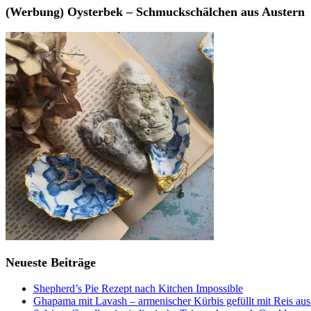
(Werbung) Oysterbek – Schmuckschälchen aus Austern
Neueste Beiträge
Shepherd’s Pie Rezept nach Kitchen Impossible
Ghapama mit Lavash – armenischer Kürbis gefüllt mit Reis aus