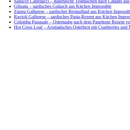
Salsicce Capellacci – italienische Teigtaschen nach Cataldo au
Ghisatu – sardisches Gulasch aus Kitchen Impossible
Zuppa Gallurese – sardischer Brotauflauf aus Kitchen Impossib
Ravioli Gallurese – sardisches Pasta-Rezept aus Kitchen Impos
Colomba Pasquale – Ostertaube nach dem Panettone Rezept von
Hot Cross Loaf – Aromatisches Osterbrot mit Cranberries und