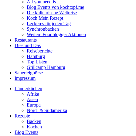
All you need is…
Blog Events von kochtopf.me
Die kulinarische Weltreise
Koch Mein Rezept
Leckeres für jeden Tag
Synchronbacken
Weitere Foodblogger Aktionen
Restaurants
Dies und Das
Reiseberichte
Hamburg
Top Listen
Grillcamp Hamburg
Sauerteigbörse
Impressum
Länderküchen
Afrika
Asien
Europa
Nord- & Südamerika
Rezepte
Backen
Kochen
Blog Events