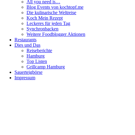
All you need is…
Blog Events von kochtopf.me
Die kulinarische Weltreise
Koch Mein Rezept
Leckeres für jeden Tag
Synchronbacken
Weitere Foodblogger Aktionen
Restaurants
Dies und Das
Reiseberichte
Hamburg
Top Listen
Grillcamp Hamburg
Sauerteigbörse
Impressum