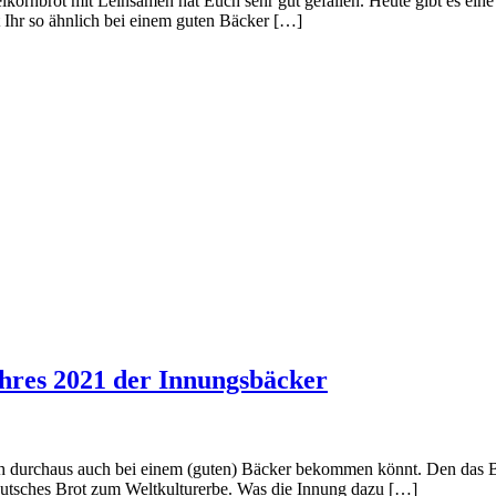
eikornbrot mit Leinsamen hat Euch sehr gut gefallen. Heute gibt es ei
Ihr so ähnlich bei einem guten Bäcker […]
hres 2021 der Innungsbäcker
nlich durchaus auch bei einem (guten) Bäcker bekommen könnt. Den das B
 deutsches Brot zum Weltkulturerbe. Was die Innung dazu […]