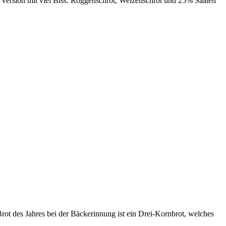
ne Version mit viel Biss. Roggenschrot, Weizenschrot und 25% Saaten
rot des Jahres bei der Bäckerinnung ist ein Drei-Kornbrot, welches