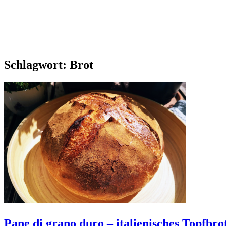
Schlagwort:
Brot
Pane di grano duro – italienisches Topfbr