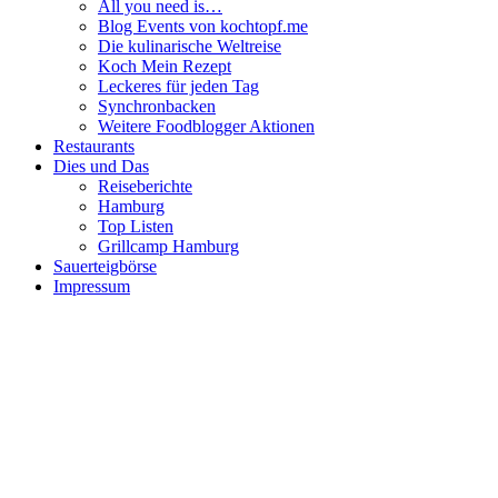
All you need is…
Blog Events von kochtopf.me
Die kulinarische Weltreise
Koch Mein Rezept
Leckeres für jeden Tag
Synchronbacken
Weitere Foodblogger Aktionen
Restaurants
Dies und Das
Reiseberichte
Hamburg
Top Listen
Grillcamp Hamburg
Sauerteigbörse
Impressum