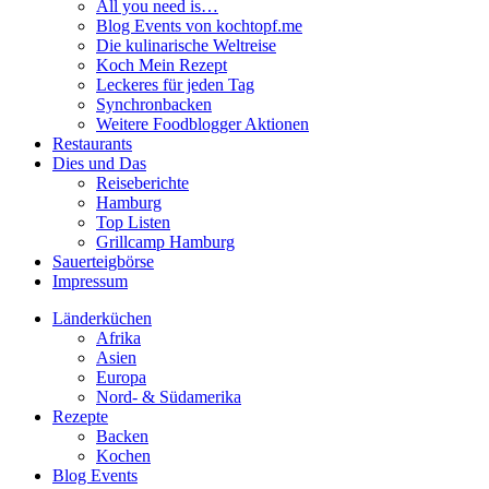
All you need is…
Blog Events von kochtopf.me
Die kulinarische Weltreise
Koch Mein Rezept
Leckeres für jeden Tag
Synchronbacken
Weitere Foodblogger Aktionen
Restaurants
Dies und Das
Reiseberichte
Hamburg
Top Listen
Grillcamp Hamburg
Sauerteigbörse
Impressum
Länderküchen
Afrika
Asien
Europa
Nord- & Südamerika
Rezepte
Backen
Kochen
Blog Events