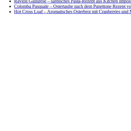
Ravioli Gallurese – sardisches Pasta-Rezept aus Kitchen Impos
Colomba Pasquale – Ostertaube nach dem Panettone Rezept von
Hot Cross Loaf – Aromatisches Osterbrot mit Cranberries und