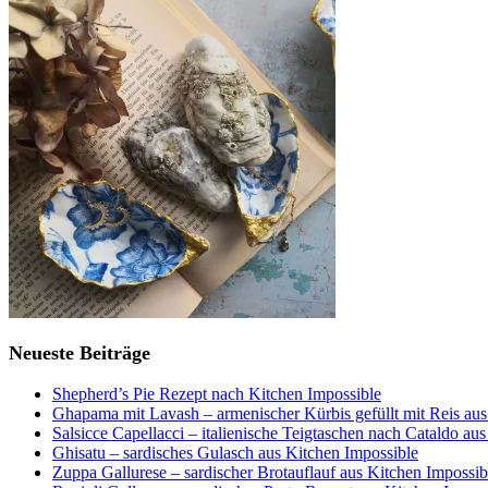
Neueste Beiträge
Shepherd’s Pie Rezept nach Kitchen Impossible
Ghapama mit Lavash – armenischer Kürbis gefüllt mit Reis aus
Salsicce Capellacci – italienische Teigtaschen nach Cataldo au
Ghisatu – sardisches Gulasch aus Kitchen Impossible
Zuppa Gallurese – sardischer Brotauflauf aus Kitchen Impossib