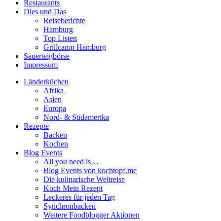
Restaurants
Dies und Das
Reiseberichte
Hamburg
Top Listen
Grillcamp Hamburg
Sauerteigbörse
Impressum
Länderküchen
Afrika
Asien
Europa
Nord- & Südamerika
Rezepte
Backen
Kochen
Blog Events
All you need is…
Blog Events von kochtopf.me
Die kulinarische Weltreise
Koch Mein Rezept
Leckeres für jeden Tag
Synchronbacken
Weitere Foodblogger Aktionen