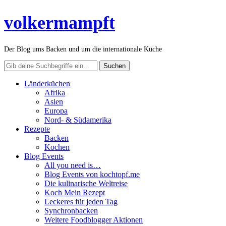
volkermampft
Der Blog ums Backen und um die internationale Küche
Länderküchen
Afrika
Asien
Europa
Nord- & Südamerika
Rezepte
Backen
Kochen
Blog Events
All you need is…
Blog Events von kochtopf.me
Die kulinarische Weltreise
Koch Mein Rezept
Leckeres für jeden Tag
Synchronbacken
Weitere Foodblogger Aktionen