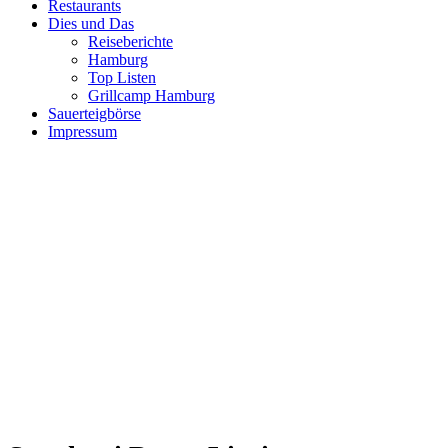
Restaurants
Dies und Das
Reiseberichte
Hamburg
Top Listen
Grillcamp Hamburg
Sauerteigbörse
Impressum