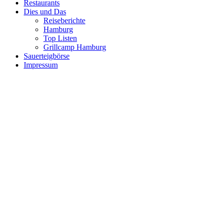
Restaurants
Dies und Das
Reiseberichte
Hamburg
Top Listen
Grillcamp Hamburg
Sauerteigbörse
Impressum