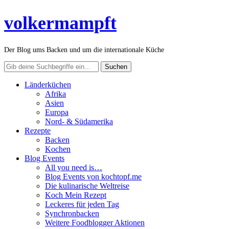
volkermampft
Der Blog ums Backen und um die internationale Küche
Länderküchen
Afrika
Asien
Europa
Nord- & Südamerika
Rezepte
Backen
Kochen
Blog Events
All you need is…
Blog Events von kochtopf.me
Die kulinarische Weltreise
Koch Mein Rezept
Leckeres für jeden Tag
Synchronbacken
Weitere Foodblogger Aktionen