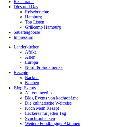
Restaurants
Dies und Das
Reiseberichte
Hamburg
Top Listen
Grillcamp Hamburg
Sauerteigbörse
Impressum
Länderküchen
Afrika
Asien
Europa
Nord- & Südamerika
Rezepte
Backen
Kochen
Blog Events
All you need is…
Blog Events von kochtopf.me
Die kulinarische Weltreise
Koch Mein Rezept
Leckeres für jeden Tag
Synchronbacken
Weitere Foodblogger Aktionen