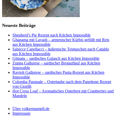
Neueste Beiträge
Shepherd’s Pie Rezept nach Kitchen Impossible
Ghapama mit Lavash – armenischer Kürbis gefüllt mit Reis
aus Kitchen Impossible
Salsicce Capellacci – italienische Teigtaschen nach Cataldo
aus Kitchen Impossible
Ghisatu – sardisches Gulasch aus Kitchen Impossible
Zuppa Gallurese – sardischer Brotauflauf aus Kitchen
Impossible
Ravioli Gallurese – sardisches Pasta-Rezept aus Kitchen
Impossible
Colomba Pasquale – Ostertaube nach dem Panettone Rezept
von Giorilli
Hot Cross Loaf – Aromatisches Osterbrot mit Cranberries und
Mandeln
Über volkermampft.de
Impressum