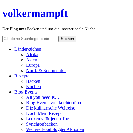
volkermampft
Der Blog ums Backen und um die internationale Küche
Länderküchen
Afrika
Asien
Europa
Nord- & Südamerika
Rezepte
Backen
Kochen
Blog Events
All you need is…
Blog Events von kochtopf.me
Die kulinarische Weltreise
Koch Mein Rezept
Leckeres für jeden Tag
Synchronbacken
Weitere Foodblogger Aktionen