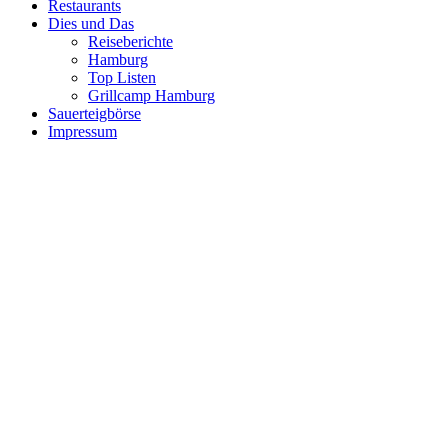
Restaurants
Dies und Das
Reiseberichte
Hamburg
Top Listen
Grillcamp Hamburg
Sauerteigbörse
Impressum