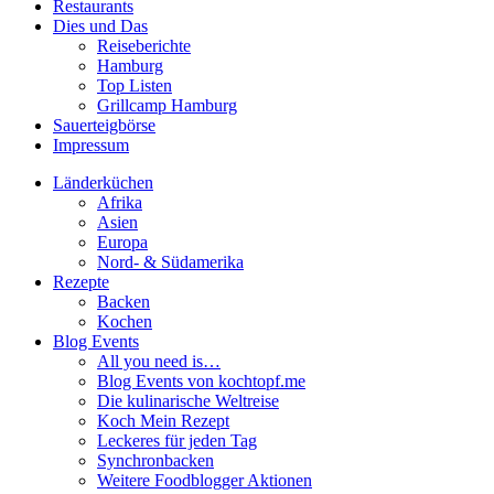
Restaurants
Dies und Das
Reiseberichte
Hamburg
Top Listen
Grillcamp Hamburg
Sauerteigbörse
Impressum
Länderküchen
Afrika
Asien
Europa
Nord- & Südamerika
Rezepte
Backen
Kochen
Blog Events
All you need is…
Blog Events von kochtopf.me
Die kulinarische Weltreise
Koch Mein Rezept
Leckeres für jeden Tag
Synchronbacken
Weitere Foodblogger Aktionen