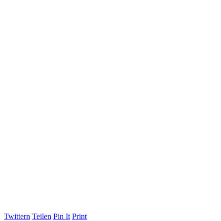
Twittern
Teilen
Pin It
Print