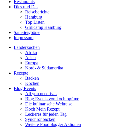
Restaurants
Dies und Das
Reiseberichte
Hamburg
Top Listen
Grillcamp Hamburg
Sauerteigbörse
Impressum
Länderküchen
Afrika
Asien
Europa
Nord- & Südamerika
Rezepte
Backen
Kochen
Blog Events
All you need is…
Blog Events von kochtopf.me
Die kulinarische Weltreise
Koch Mein Rezept
Leckeres für jeden Tag
Synchronbacken
Weitere Foodblogger Aktionen