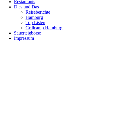
Restaurants
Dies und Das
Reiseberichte
Hamburg
Top Listen
Grillcamp Hamburg
Sauerteigbörse
Impressum