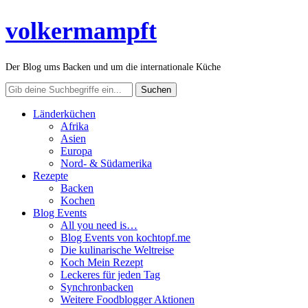
volkermampft
Der Blog ums Backen und um die internationale Küche
Länderküchen
Afrika
Asien
Europa
Nord- & Südamerika
Rezepte
Backen
Kochen
Blog Events
All you need is…
Blog Events von kochtopf.me
Die kulinarische Weltreise
Koch Mein Rezept
Leckeres für jeden Tag
Synchronbacken
Weitere Foodblogger Aktionen