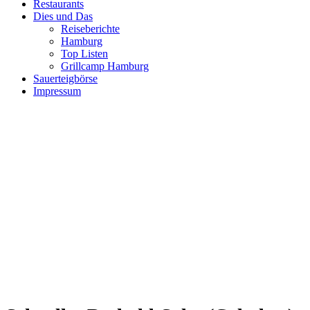
Restaurants
Dies und Das
Reiseberichte
Hamburg
Top Listen
Grillcamp Hamburg
Sauerteigbörse
Impressum