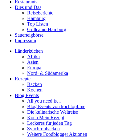
Restaurants
Dies und Das
Reiseberichte
Hamburg
Top Listen
Grillcamp Hamburg
Sauerteigbörse
Impressum
Länderküchen
Afrika
Asien
Europa
Nord- & Südamerika
Rezepte
Backen
Kochen
Blog Events
All you need is…
Blog Events von kochtopf.me
Die kulinarische Weltreise
Koch Mein Rezept
Leckeres für jeden Tag
Synchronbacken
Weitere Foodblogger Aktionen