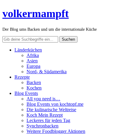
volkermampft
Der Blog ums Backen und um die internationale Küche
Länderküchen
Afrika
Asien
Europa
Nord- & Südamerika
Rezepte
Backen
Kochen
Blog Events
All you need is…
Blog Events von kochtopf.me
Die kulinarische Weltreise
Koch Mein Rezept
Leckeres für jeden Tag
Synchronbacken
Weitere Foodblogger Aktionen