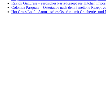
Ravioli Gallurese – sardisches Pasta-Rezept aus Kitchen Impos
Colomba Pasquale – Ostertaube nach dem Panettone Rezept von
Hot Cross Loaf – Aromatisches Osterbrot mit Cranberries und