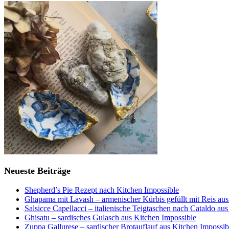
Neueste Beiträge
Shepherd’s Pie Rezept nach Kitchen Impossible
Ghapama mit Lavash – armenischer Kürbis gefüllt mit Reis aus
Salsicce Capellacci – italienische Teigtaschen nach Cataldo au
Ghisatu – sardisches Gulasch aus Kitchen Impossible
Zuppa Gallurese – sardischer Brotauflauf aus Kitchen Impossib