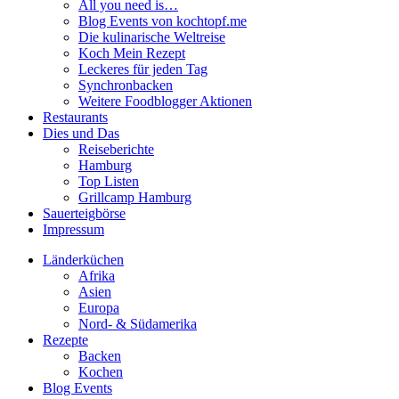
All you need is…
Blog Events von kochtopf.me
Die kulinarische Weltreise
Koch Mein Rezept
Leckeres für jeden Tag
Synchronbacken
Weitere Foodblogger Aktionen
Restaurants
Dies und Das
Reiseberichte
Hamburg
Top Listen
Grillcamp Hamburg
Sauerteigbörse
Impressum
Länderküchen
Afrika
Asien
Europa
Nord- & Südamerika
Rezepte
Backen
Kochen
Blog Events