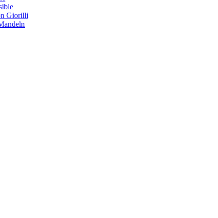
sible
 Giorilli
 Mandeln