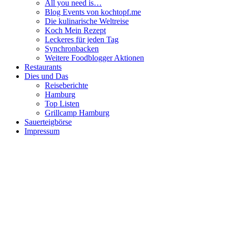
All you need is…
Blog Events von kochtopf.me
Die kulinarische Weltreise
Koch Mein Rezept
Leckeres für jeden Tag
Synchronbacken
Weitere Foodblogger Aktionen
Restaurants
Dies und Das
Reiseberichte
Hamburg
Top Listen
Grillcamp Hamburg
Sauerteigbörse
Impressum