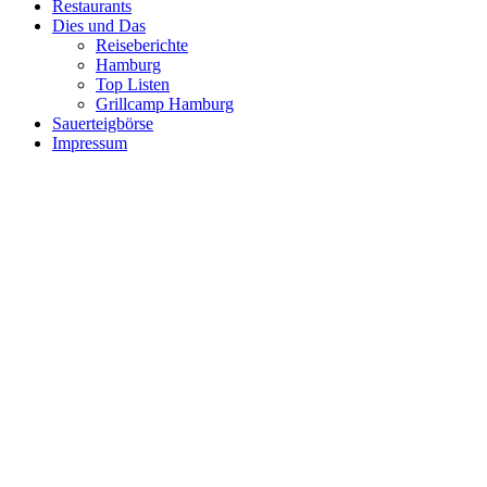
Restaurants
Dies und Das
Reiseberichte
Hamburg
Top Listen
Grillcamp Hamburg
Sauerteigbörse
Impressum