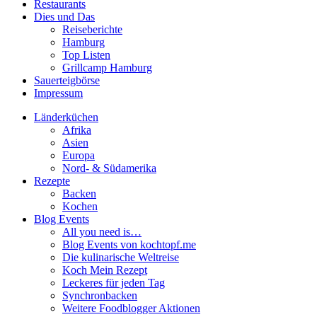
Restaurants
Dies und Das
Reiseberichte
Hamburg
Top Listen
Grillcamp Hamburg
Sauerteigbörse
Impressum
Länderküchen
Afrika
Asien
Europa
Nord- & Südamerika
Rezepte
Backen
Kochen
Blog Events
All you need is…
Blog Events von kochtopf.me
Die kulinarische Weltreise
Koch Mein Rezept
Leckeres für jeden Tag
Synchronbacken
Weitere Foodblogger Aktionen