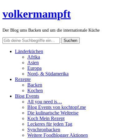
volkermampft
Der Blog ums Backen und um die internationale Küche
Länderküchen
Afrika
Asien
Europa
Nord- & Südamerika
Rezepte
Backen
Kochen
Blog Events
All you need is…
Blog Events von kochtopf.me
Die kulinarische Weltreise
Koch Mein Rezept
Leckeres für jeden Tag
Synchronbacken
Weitere Foodblogger Aktionen