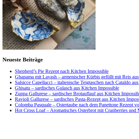
Neueste Beiträge
Shepherd’s Pie Rezept nach Kitchen Impossible
Ghapama mit Lavash – armenischer Kürbis gefüllt mit Reis aus
Salsicce Capellacci – italienische Teigtaschen nach Cataldo au
Ghisatu – sardisches Gulasch aus Kitchen Impossible
Zuppa Gallurese – sardischer Brotauflauf aus Kitchen Impossib
Ravioli Gallurese – sardisches Pasta-Rezept aus Kitchen Impos
Colomba Pasquale – Ostertaube nach dem Panettone Rezept von
Hot Cross Loaf – Aromatisches Osterbrot mit Cranberries und