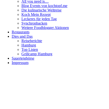
All you need is…
Blog Events von kochtopf.me
Die kulinarische Weltreise
Koch Mein Rezept
Leckeres für jeden Tag
Synchronbacken
Weitere Foodblogger Aktionen
Restaurants
Dies und Das
Reiseberichte
Hamburg
Top Listen
Grillcamp Hamburg
Sauerteigbörse
Impressum