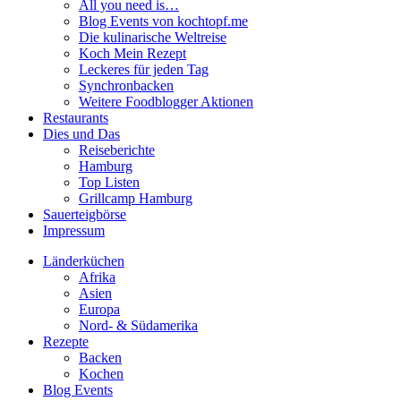
All you need is…
Blog Events von kochtopf.me
Die kulinarische Weltreise
Koch Mein Rezept
Leckeres für jeden Tag
Synchronbacken
Weitere Foodblogger Aktionen
Restaurants
Dies und Das
Reiseberichte
Hamburg
Top Listen
Grillcamp Hamburg
Sauerteigbörse
Impressum
Länderküchen
Afrika
Asien
Europa
Nord- & Südamerika
Rezepte
Backen
Kochen
Blog Events