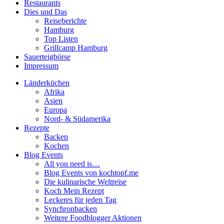
Restaurants
Dies und Das
Reiseberichte
Hamburg
Top Listen
Grillcamp Hamburg
Sauerteigbörse
Impressum
Länderküchen
Afrika
Asien
Europa
Nord- & Südamerika
Rezepte
Backen
Kochen
Blog Events
All you need is…
Blog Events von kochtopf.me
Die kulinarische Weltreise
Koch Mein Rezept
Leckeres für jeden Tag
Synchronbacken
Weitere Foodblogger Aktionen