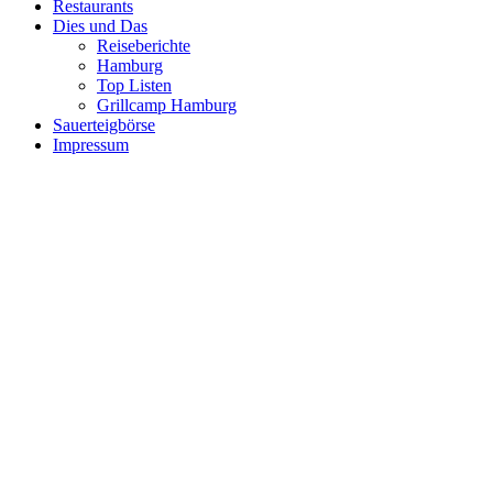
Restaurants
Dies und Das
Reiseberichte
Hamburg
Top Listen
Grillcamp Hamburg
Sauerteigbörse
Impressum