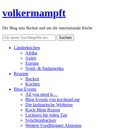
volkermampft
Der Blog ums Backen und um die internationale Küche
Länderküchen
Afrika
Asien
Europa
Nord- & Südamerika
Rezepte
Backen
Kochen
Blog Events
All you need is…
Blog Events von kochtopf.me
Die kulinarische Weltreise
Koch Mein Rezept
Leckeres für jeden Tag
Synchronbacken
Weitere Foodblogger Aktionen