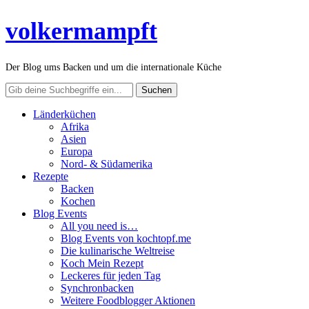
volkermampft
Der Blog ums Backen und um die internationale Küche
Länderküchen
Afrika
Asien
Europa
Nord- & Südamerika
Rezepte
Backen
Kochen
Blog Events
All you need is…
Blog Events von kochtopf.me
Die kulinarische Weltreise
Koch Mein Rezept
Leckeres für jeden Tag
Synchronbacken
Weitere Foodblogger Aktionen