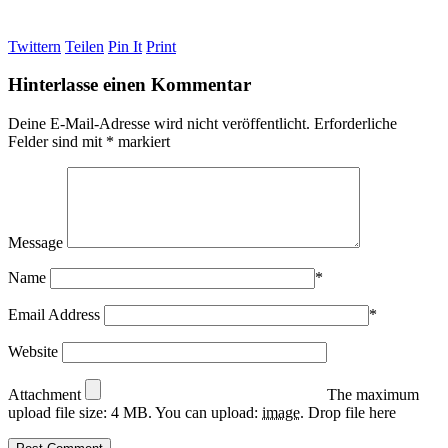
Twittern
Teilen
Pin It
Print
Hinterlasse einen Kommentar
Deine E-Mail-Adresse wird nicht veröffentlicht.
Erforderliche
Felder sind mit
*
markiert
Message
Name
*
Email Address
*
Website
Attachment
The maximum
upload file size: 4 MB.
You can upload:
image
.
Drop file here