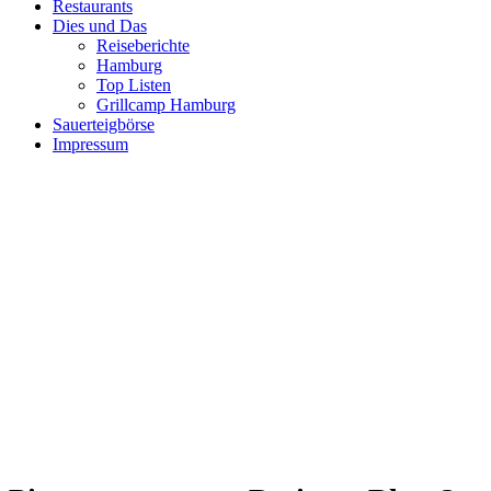
Restaurants
Dies und Das
Reiseberichte
Hamburg
Top Listen
Grillcamp Hamburg
Sauerteigbörse
Impressum