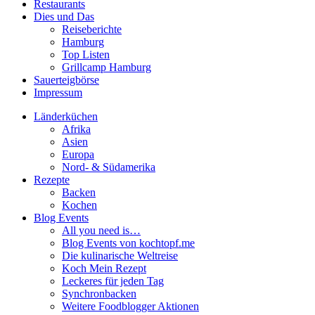
Restaurants
Dies und Das
Reiseberichte
Hamburg
Top Listen
Grillcamp Hamburg
Sauerteigbörse
Impressum
Länderküchen
Afrika
Asien
Europa
Nord- & Südamerika
Rezepte
Backen
Kochen
Blog Events
All you need is…
Blog Events von kochtopf.me
Die kulinarische Weltreise
Koch Mein Rezept
Leckeres für jeden Tag
Synchronbacken
Weitere Foodblogger Aktionen