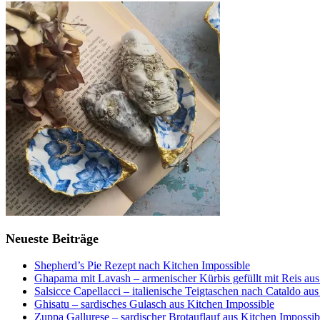
Neueste Beiträge
Shepherd’s Pie Rezept nach Kitchen Impossible
Ghapama mit Lavash – armenischer Kürbis gefüllt mit Reis aus
Salsicce Capellacci – italienische Teigtaschen nach Cataldo au
Ghisatu – sardisches Gulasch aus Kitchen Impossible
Zuppa Gallurese – sardischer Brotauflauf aus Kitchen Impossib