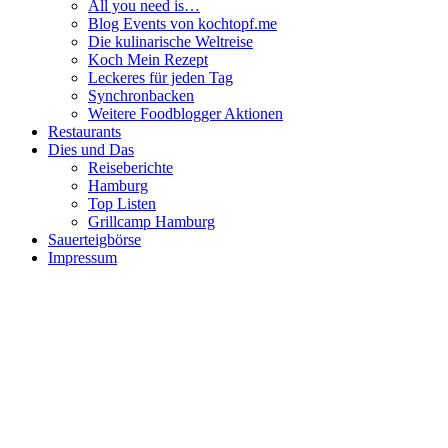
All you need is…
Blog Events von kochtopf.me
Die kulinarische Weltreise
Koch Mein Rezept
Leckeres für jeden Tag
Synchronbacken
Weitere Foodblogger Aktionen
Restaurants
Dies und Das
Reiseberichte
Hamburg
Top Listen
Grillcamp Hamburg
Sauerteigbörse
Impressum