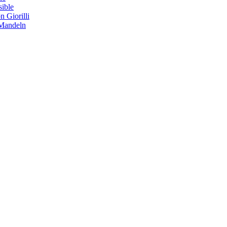
sible
 Giorilli
 Mandeln