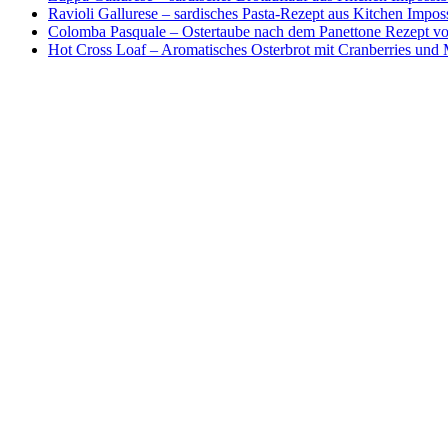
Ravioli Gallurese – sardisches Pasta-Rezept aus Kitchen Impos
Colomba Pasquale – Ostertaube nach dem Panettone Rezept von
Hot Cross Loaf – Aromatisches Osterbrot mit Cranberries und