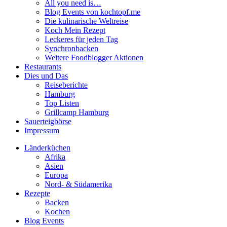
All you need is…
Blog Events von kochtopf.me
Die kulinarische Weltreise
Koch Mein Rezept
Leckeres für jeden Tag
Synchronbacken
Weitere Foodblogger Aktionen
Restaurants
Dies und Das
Reiseberichte
Hamburg
Top Listen
Grillcamp Hamburg
Sauerteigbörse
Impressum
Länderküchen
Afrika
Asien
Europa
Nord- & Südamerika
Rezepte
Backen
Kochen
Blog Events