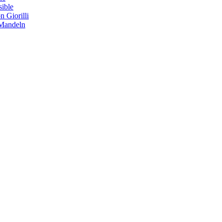
sible
 Giorilli
 Mandeln