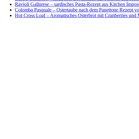
Ravioli Gallurese – sardisches Pasta-Rezept aus Kitchen Impos
Colomba Pasquale – Ostertaube nach dem Panettone Rezept von
Hot Cross Loaf – Aromatisches Osterbrot mit Cranberries und