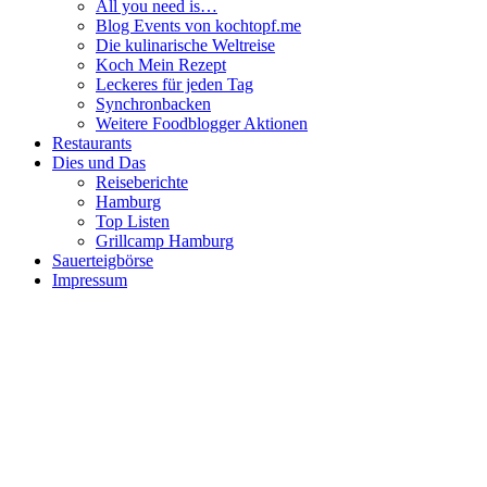
All you need is…
Blog Events von kochtopf.me
Die kulinarische Weltreise
Koch Mein Rezept
Leckeres für jeden Tag
Synchronbacken
Weitere Foodblogger Aktionen
Restaurants
Dies und Das
Reiseberichte
Hamburg
Top Listen
Grillcamp Hamburg
Sauerteigbörse
Impressum