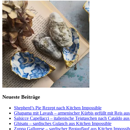
Neueste Beiträge
Shepherd’s Pie Rezept nach Kitchen Impossible
Ghapama mit Lavash – armenischer Kürbis gefüllt mit Reis aus
Salsicce Capellacci – italienische Teigtaschen nach Cataldo au
Ghisatu – sardisches Gulasch aus Kitchen Impossible
Zuppa Gallurese – sardischer Brotauflauf aus Kitchen Impossib