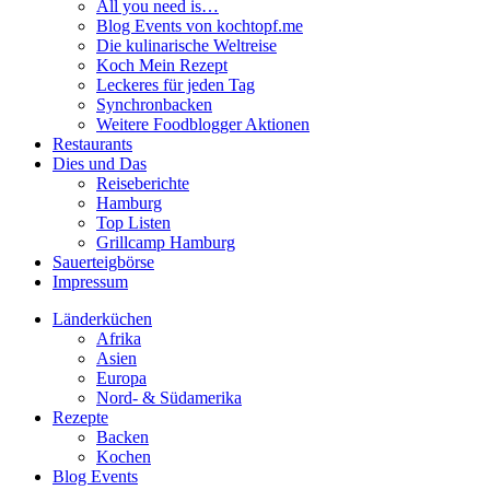
All you need is…
Blog Events von kochtopf.me
Die kulinarische Weltreise
Koch Mein Rezept
Leckeres für jeden Tag
Synchronbacken
Weitere Foodblogger Aktionen
Restaurants
Dies und Das
Reiseberichte
Hamburg
Top Listen
Grillcamp Hamburg
Sauerteigbörse
Impressum
Länderküchen
Afrika
Asien
Europa
Nord- & Südamerika
Rezepte
Backen
Kochen
Blog Events