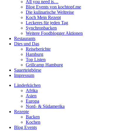
All you need is…
Blog Events von kochtopf.me
Die kulinarische Weltreise
Koch Mein Rezept
Leckeres für jeden Tag
Synchronbacken
Weitere Foodblogger Aktionen
Restaurants
Dies und Das
Reiseberichte
Hamburg
Top Listen
Grillcamp Hamburg
Sauerteigbörse
Impressum
Länderküchen
Afrika
Asien
Europa
Nord- & Südamerika
Rezepte
Backen
Kochen
Blog Events