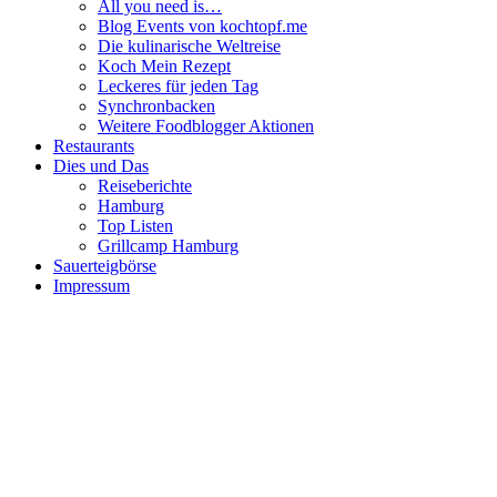
All you need is…
Blog Events von kochtopf.me
Die kulinarische Weltreise
Koch Mein Rezept
Leckeres für jeden Tag
Synchronbacken
Weitere Foodblogger Aktionen
Restaurants
Dies und Das
Reiseberichte
Hamburg
Top Listen
Grillcamp Hamburg
Sauerteigbörse
Impressum