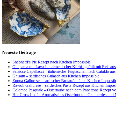
Neueste Beiträge
Shepherd’s Pie Rezept nach Kitchen Impossible
Ghapama mit Lavash – armenischer Kürbis gefüllt mit Reis aus
Salsicce Capellacci – italienische Teigtaschen nach Cataldo au
Ghisatu – sardisches Gulasch aus Kitchen Impossible
Zuppa Gallurese – sardischer Brotauflauf aus Kitchen Impossib
Ravioli Gallurese – sardisches Pasta-Rezept aus Kitchen Impos
Colomba Pasquale – Ostertaube nach dem Panettone Rezept von
Hot Cross Loaf – Aromatisches Osterbrot mit Cranberries und