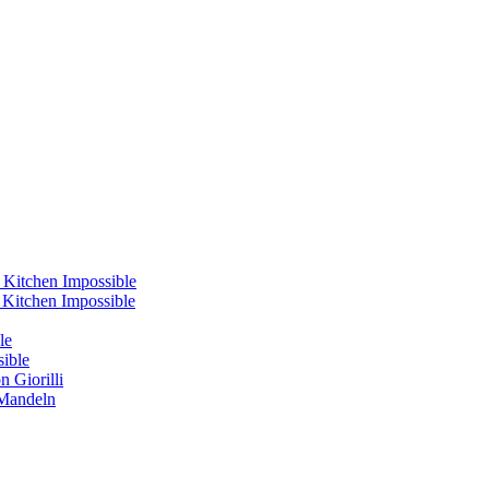
 Kitchen Impossible
s Kitchen Impossible
le
sible
 Giorilli
 Mandeln