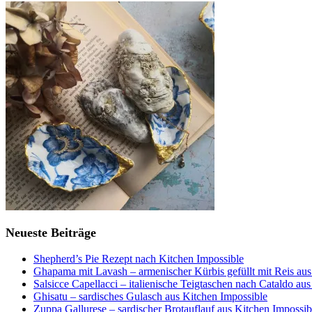
Neueste Beiträge
Shepherd’s Pie Rezept nach Kitchen Impossible
Ghapama mit Lavash – armenischer Kürbis gefüllt mit Reis aus
Salsicce Capellacci – italienische Teigtaschen nach Cataldo au
Ghisatu – sardisches Gulasch aus Kitchen Impossible
Zuppa Gallurese – sardischer Brotauflauf aus Kitchen Impossib