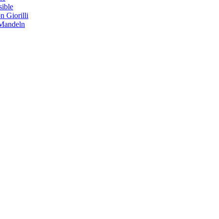
sible
 Giorilli
 Mandeln