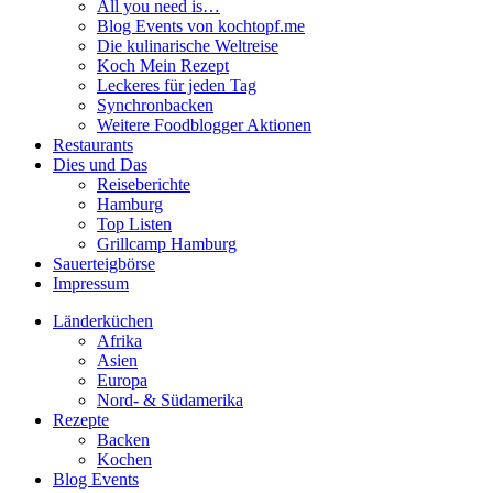
All you need is…
Blog Events von kochtopf.me
Die kulinarische Weltreise
Koch Mein Rezept
Leckeres für jeden Tag
Synchronbacken
Weitere Foodblogger Aktionen
Restaurants
Dies und Das
Reiseberichte
Hamburg
Top Listen
Grillcamp Hamburg
Sauerteigbörse
Impressum
Länderküchen
Afrika
Asien
Europa
Nord- & Südamerika
Rezepte
Backen
Kochen
Blog Events