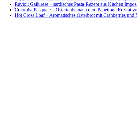
Ravioli Gallurese – sardisches Pasta-Rezept aus Kitchen Impos
Colomba Pasquale – Ostertaube nach dem Panettone Rezept von
Hot Cross Loaf – Aromatisches Osterbrot mit Cranberries und