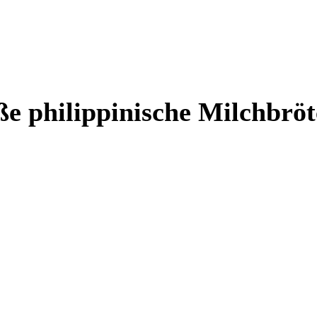
̈ße philippinische Milchbrö