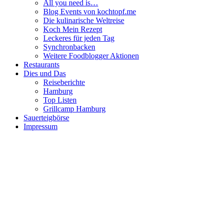
All you need is…
Blog Events von kochtopf.me
Die kulinarische Weltreise
Koch Mein Rezept
Leckeres für jeden Tag
Synchronbacken
Weitere Foodblogger Aktionen
Restaurants
Dies und Das
Reiseberichte
Hamburg
Top Listen
Grillcamp Hamburg
Sauerteigbörse
Impressum