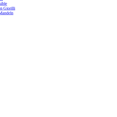
sible
 Giorilli
 Mandeln