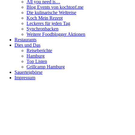
All you need is…
Blog Events von kochtopf.me
Die kulinarische Weltreise
Koch Mein Rezept
Leckeres für jeden Tag
Synchronbacken
Weitere Foodblogger Aktionen
Restaurants
Dies und Das
Reiseberichte
Hamburg
Top Listen
Grillcamp Hamburg
Sauerteigbörse
Impressum