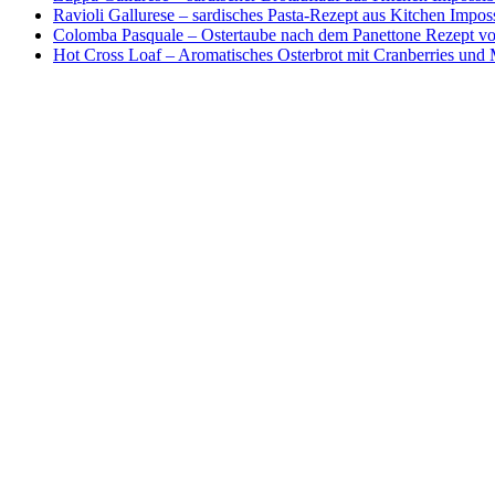
Ravioli Gallurese – sardisches Pasta-Rezept aus Kitchen Impos
Colomba Pasquale – Ostertaube nach dem Panettone Rezept von
Hot Cross Loaf – Aromatisches Osterbrot mit Cranberries und