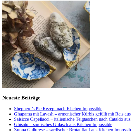
Neueste Beiträge
Shepherd’s Pie Rezept nach Kitchen Impossible
Ghapama mit Lavash – armenischer Kürbis gefüllt mit Reis aus
Salsicce Capellacci – italienische Teigtaschen nach Cataldo au
Ghisatu – sardisches Gulasch aus Kitchen Impossible
Zuppa Gallurese – sardischer Brotauflauf aus Kitchen Impossib