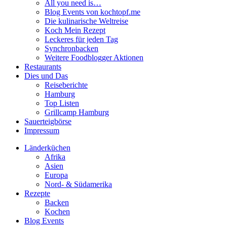
All you need is…
Blog Events von kochtopf.me
Die kulinarische Weltreise
Koch Mein Rezept
Leckeres für jeden Tag
Synchronbacken
Weitere Foodblogger Aktionen
Restaurants
Dies und Das
Reiseberichte
Hamburg
Top Listen
Grillcamp Hamburg
Sauerteigbörse
Impressum
Länderküchen
Afrika
Asien
Europa
Nord- & Südamerika
Rezepte
Backen
Kochen
Blog Events