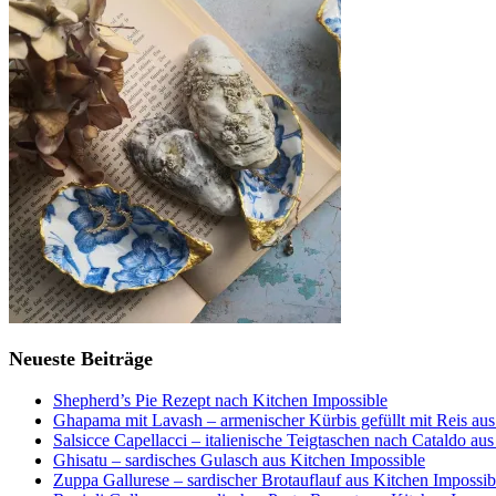
Neueste Beiträge
Shepherd’s Pie Rezept nach Kitchen Impossible
Ghapama mit Lavash – armenischer Kürbis gefüllt mit Reis aus
Salsicce Capellacci – italienische Teigtaschen nach Cataldo au
Ghisatu – sardisches Gulasch aus Kitchen Impossible
Zuppa Gallurese – sardischer Brotauflauf aus Kitchen Impossib