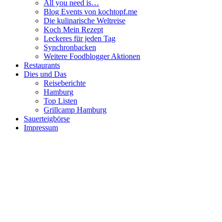
All you need is…
Blog Events von kochtopf.me
Die kulinarische Weltreise
Koch Mein Rezept
Leckeres für jeden Tag
Synchronbacken
Weitere Foodblogger Aktionen
Restaurants
Dies und Das
Reiseberichte
Hamburg
Top Listen
Grillcamp Hamburg
Sauerteigbörse
Impressum