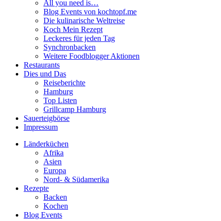
All you need is…
Blog Events von kochtopf.me
Die kulinarische Weltreise
Koch Mein Rezept
Leckeres für jeden Tag
Synchronbacken
Weitere Foodblogger Aktionen
Restaurants
Dies und Das
Reiseberichte
Hamburg
Top Listen
Grillcamp Hamburg
Sauerteigbörse
Impressum
Länderküchen
Afrika
Asien
Europa
Nord- & Südamerika
Rezepte
Backen
Kochen
Blog Events