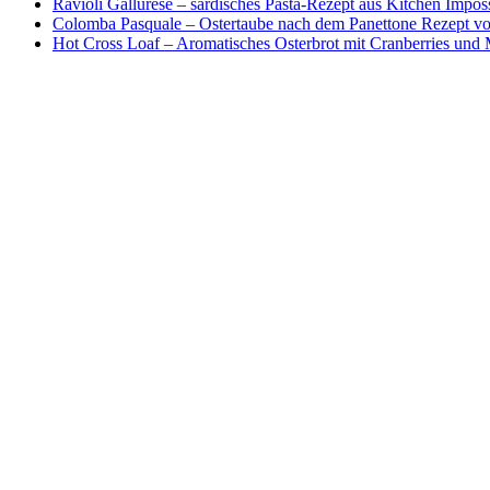
Ravioli Gallurese – sardisches Pasta-Rezept aus Kitchen Impos
Colomba Pasquale – Ostertaube nach dem Panettone Rezept von
Hot Cross Loaf – Aromatisches Osterbrot mit Cranberries und