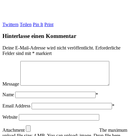
Twittern
Teilen
Pin It
Print
Hinterlasse einen Kommentar
Deine E-Mail-Adresse wird nicht veröffentlicht.
Erforderliche
Felder sind mit
*
markiert
Message
Name
*
Email Address
*
Website
Attachment
The maximum
upload file size: 4 MB.
You can upload:
image
.
Drop file here