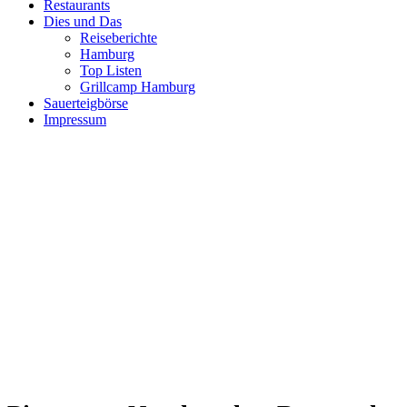
Restaurants
Dies und Das
Reiseberichte
Hamburg
Top Listen
Grillcamp Hamburg
Sauerteigbörse
Impressum