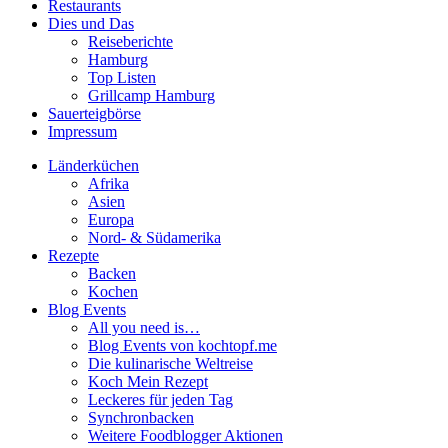
Restaurants
Dies und Das
Reiseberichte
Hamburg
Top Listen
Grillcamp Hamburg
Sauerteigbörse
Impressum
Länderküchen
Afrika
Asien
Europa
Nord- & Südamerika
Rezepte
Backen
Kochen
Blog Events
All you need is…
Blog Events von kochtopf.me
Die kulinarische Weltreise
Koch Mein Rezept
Leckeres für jeden Tag
Synchronbacken
Weitere Foodblogger Aktionen