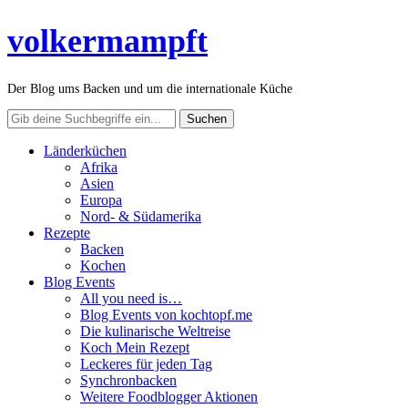
volkermampft
Der Blog ums Backen und um die internationale Küche
Länderküchen
Afrika
Asien
Europa
Nord- & Südamerika
Rezepte
Backen
Kochen
Blog Events
All you need is…
Blog Events von kochtopf.me
Die kulinarische Weltreise
Koch Mein Rezept
Leckeres für jeden Tag
Synchronbacken
Weitere Foodblogger Aktionen