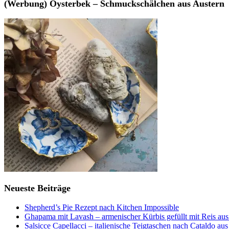
(Werbung) Oysterbek – Schmuckschälchen aus Austern
Neueste Beiträge
Shepherd’s Pie Rezept nach Kitchen Impossible
Ghapama mit Lavash – armenischer Kürbis gefüllt mit Reis aus
Salsicce Capellacci – italienische Teigtaschen nach Cataldo au