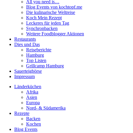
All you need is…
Blog Events von kochtopf.me
Die kulinarische Weltreise
Koch Mein Rezept
Leckeres für jeden Tag
Synchronbacken
Weitere Foodblogger Aktionen
Restaurants
Dies und Das
Reiseberichte
Hamburg
Top Listen
Grillcamp Hamburg
Sauerteigbörse
Impressum
Länderküchen
Afrika
Asien
Europa
Nord- & Südamerika
Rezepte
Backen
Kochen
Blog Events