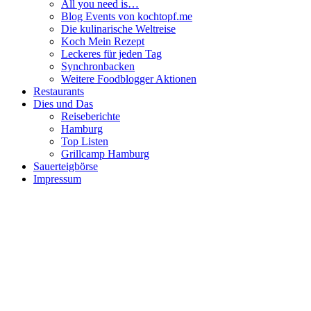
All you need is…
Blog Events von kochtopf.me
Die kulinarische Weltreise
Koch Mein Rezept
Leckeres für jeden Tag
Synchronbacken
Weitere Foodblogger Aktionen
Restaurants
Dies und Das
Reiseberichte
Hamburg
Top Listen
Grillcamp Hamburg
Sauerteigbörse
Impressum