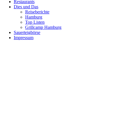
Restaurants
Dies und Das
Reiseberichte
Hamburg
Top Listen
Grillcamp Hamburg
Sauerteigbörse
Impressum