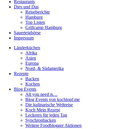
Restaurants
Dies und Das
Reiseberichte
Hamburg
Top Listen
Grillcamp Hamburg
Sauerteigbörse
Impressum
Länderküchen
Afrika
Asien
Europa
Nord- & Südamerika
Rezepte
Backen
Kochen
Blog Events
All you need is…
Blog Events von kochtopf.me
Die kulinarische Weltreise
Koch Mein Rezept
Leckeres für jeden Tag
Synchronbacken
Weitere Foodblogger Aktionen