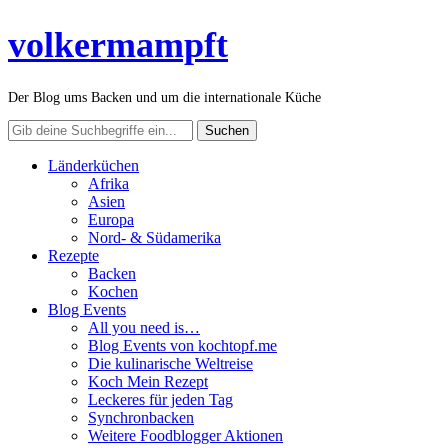
volkermampft
Der Blog ums Backen und um die internationale Küche
Länderküchen
Afrika
Asien
Europa
Nord- & Südamerika
Rezepte
Backen
Kochen
Blog Events
All you need is…
Blog Events von kochtopf.me
Die kulinarische Weltreise
Koch Mein Rezept
Leckeres für jeden Tag
Synchronbacken
Weitere Foodblogger Aktionen