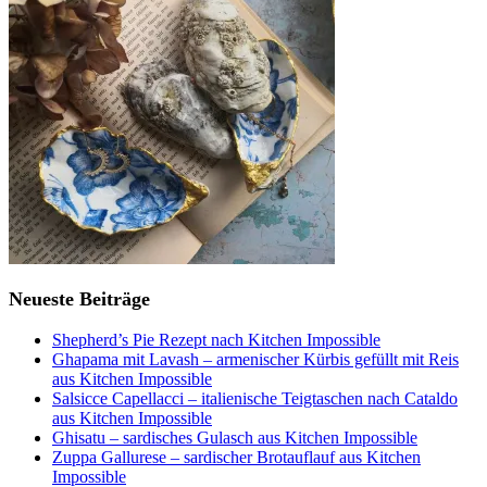
Neueste Beiträge
Shepherd’s Pie Rezept nach Kitchen Impossible
Ghapama mit Lavash – armenischer Kürbis gefüllt mit Reis
aus Kitchen Impossible
Salsicce Capellacci – italienische Teigtaschen nach Cataldo
aus Kitchen Impossible
Ghisatu – sardisches Gulasch aus Kitchen Impossible
Zuppa Gallurese – sardischer Brotauflauf aus Kitchen
Impossible