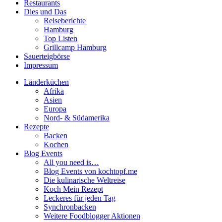
Restaurants
Dies und Das
Reiseberichte
Hamburg
Top Listen
Grillcamp Hamburg
Sauerteigbörse
Impressum
Länderküchen
Afrika
Asien
Europa
Nord- & Südamerika
Rezepte
Backen
Kochen
Blog Events
All you need is…
Blog Events von kochtopf.me
Die kulinarische Weltreise
Koch Mein Rezept
Leckeres für jeden Tag
Synchronbacken
Weitere Foodblogger Aktionen