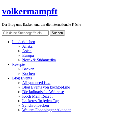
volkermampft
Der Blog ums Backen und um die internationale Küche
Länderküchen
Afrika
Asien
Europa
Nord- & Südamerika
Rezepte
Backen
Kochen
Blog Events
All you need is…
Blog Events von kochtopf.me
Die kulinarische Weltreise
Koch Mein Rezept
Leckeres für jeden Tag
Synchronbacken
Weitere Foodblogger Aktionen