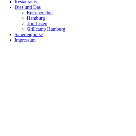
Restaurants
Dies und Das
Reiseberichte
Hamburg
Top Listen
Grillcamp Hamburg
Sauerteigbörse
Impressum