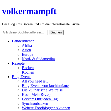
volkermampft
Der Blog ums Backen und um die internationale Küche
Länderküchen
Afrika
Asien
Europa
Nord- & Südamerika
Rezepte
Backen
Kochen
Blog Events
All you need is…
Blog Events von kochtopf.me
Die kulinarische Weltreise
Koch Mein Rezept
Leckeres für jeden Tag
Synchronbacken
Weitere Foodblogger Aktionen