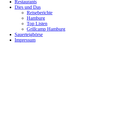
Restaurants
Dies und Das
Reiseberichte
Hamburg
Top Listen
Grillcamp Hamburg
Sauerteigbörse
Impressum