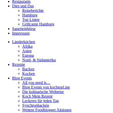
Restaurants
Dies und Das
Reiseberichte
Hamburg
Top Listen
Grillcamp Hamburg
Sauerteigbörse
Impressum
Länderküchen
Afrika
Asien
Europa
Nord- & Südamerika
Rezepte
Backen
Kochen
Blog Events
All you need is…
Blog Events von kochtopf.me
Die kulinarische Weltreise
Koch Mein Rezept
Leckeres für jeden Tag
Synchronbacken
Weitere Foodblogger Aktionen