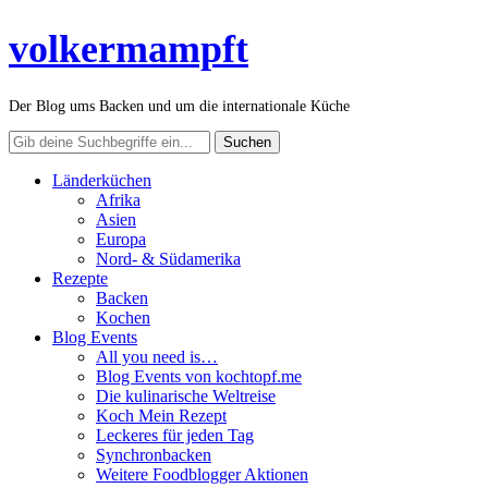
volkermampft
Der Blog ums Backen und um die internationale Küche
Länderküchen
Afrika
Asien
Europa
Nord- & Südamerika
Rezepte
Backen
Kochen
Blog Events
All you need is…
Blog Events von kochtopf.me
Die kulinarische Weltreise
Koch Mein Rezept
Leckeres für jeden Tag
Synchronbacken
Weitere Foodblogger Aktionen