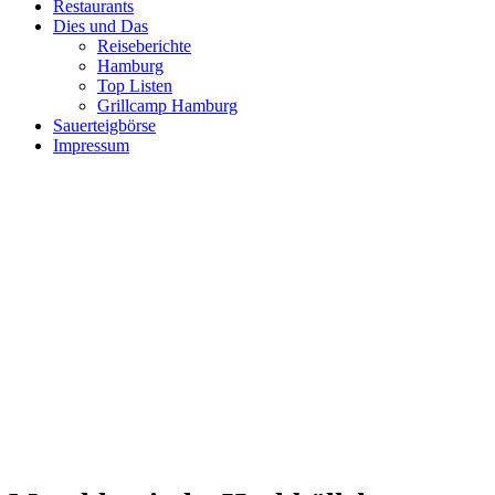
Restaurants
Dies und Das
Reiseberichte
Hamburg
Top Listen
Grillcamp Hamburg
Sauerteigbörse
Impressum