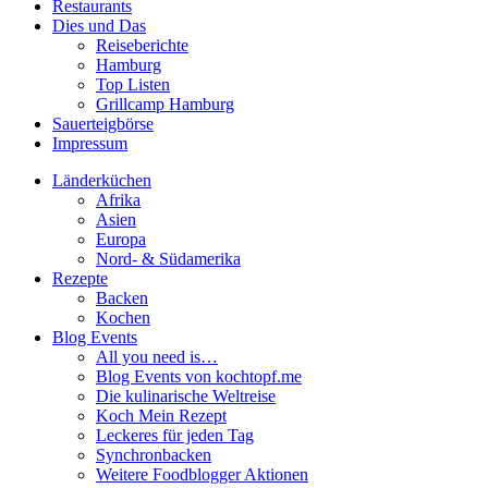
Restaurants
Dies und Das
Reiseberichte
Hamburg
Top Listen
Grillcamp Hamburg
Sauerteigbörse
Impressum
Länderküchen
Afrika
Asien
Europa
Nord- & Südamerika
Rezepte
Backen
Kochen
Blog Events
All you need is…
Blog Events von kochtopf.me
Die kulinarische Weltreise
Koch Mein Rezept
Leckeres für jeden Tag
Synchronbacken
Weitere Foodblogger Aktionen