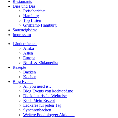
Restaurants
Dies und Das
Reiseberichte
Hamburg
Top Listen
Grillcamp Hamburg
Sauerteigbörse
Impressum
Länderküchen
Afrika
Asien
Europa
Nord- & Südamerika
Rezepte
Backen
Kochen
Blog Events
All you need is…
Blog Events von kochtopf.me
Die kulinarische Weltreise
Koch Mein Rezept
Leckeres für jeden Tag
Synchronbacken
Weitere Foodblogger Aktionen