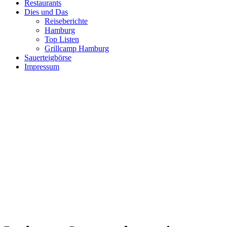
Restaurants
Dies und Das
Reiseberichte
Hamburg
Top Listen
Grillcamp Hamburg
Sauerteigbörse
Impressum