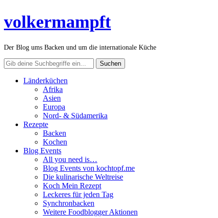
volkermampft
Der Blog ums Backen und um die internationale Küche
Länderküchen
Afrika
Asien
Europa
Nord- & Südamerika
Rezepte
Backen
Kochen
Blog Events
All you need is…
Blog Events von kochtopf.me
Die kulinarische Weltreise
Koch Mein Rezept
Leckeres für jeden Tag
Synchronbacken
Weitere Foodblogger Aktionen