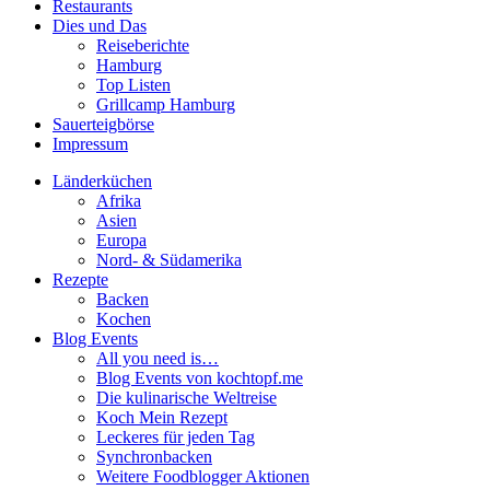
Restaurants
Dies und Das
Reiseberichte
Hamburg
Top Listen
Grillcamp Hamburg
Sauerteigbörse
Impressum
Länderküchen
Afrika
Asien
Europa
Nord- & Südamerika
Rezepte
Backen
Kochen
Blog Events
All you need is…
Blog Events von kochtopf.me
Die kulinarische Weltreise
Koch Mein Rezept
Leckeres für jeden Tag
Synchronbacken
Weitere Foodblogger Aktionen