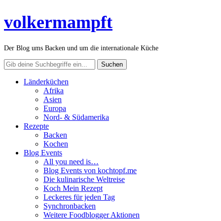
volkermampft
Der Blog ums Backen und um die internationale Küche
Länderküchen
Afrika
Asien
Europa
Nord- & Südamerika
Rezepte
Backen
Kochen
Blog Events
All you need is…
Blog Events von kochtopf.me
Die kulinarische Weltreise
Koch Mein Rezept
Leckeres für jeden Tag
Synchronbacken
Weitere Foodblogger Aktionen