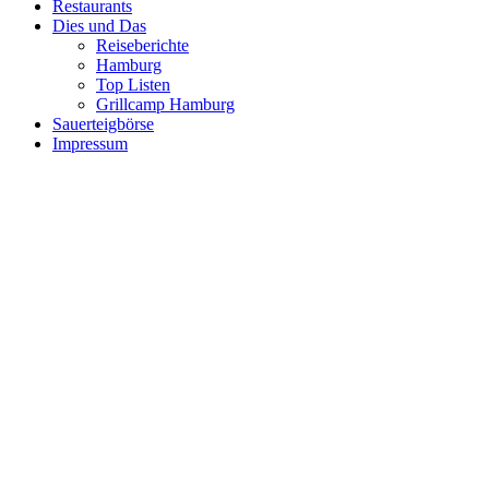
Restaurants
Dies und Das
Reiseberichte
Hamburg
Top Listen
Grillcamp Hamburg
Sauerteigbörse
Impressum