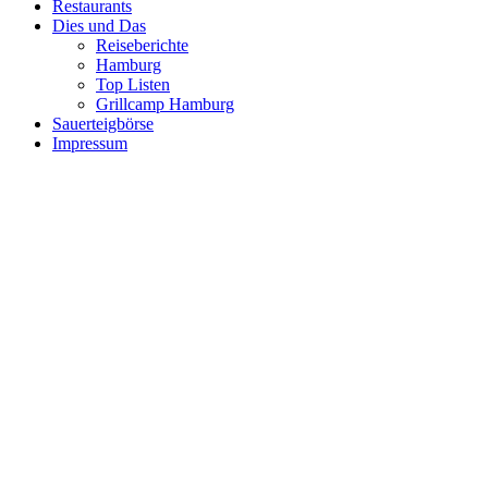
Restaurants
Dies und Das
Reiseberichte
Hamburg
Top Listen
Grillcamp Hamburg
Sauerteigbörse
Impressum