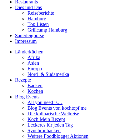
Restaurants
Dies und Das
Reiseberichte
Hamburg
Top Listen
Grillcamp Hamburg
Sauerteigbörse
Impressum
Länderküchen
Afrika
Asien
Europa
Nord- & Südamerika
Rezepte
Backen
Kochen
Blog Events
All you need is…
Blog Events von kochtopf.me
Die kulinarische Weltreise
Koch Mein Rezept
Leckeres für jeden Tag
Synchronbacken
Weitere Foodblogger Aktionen