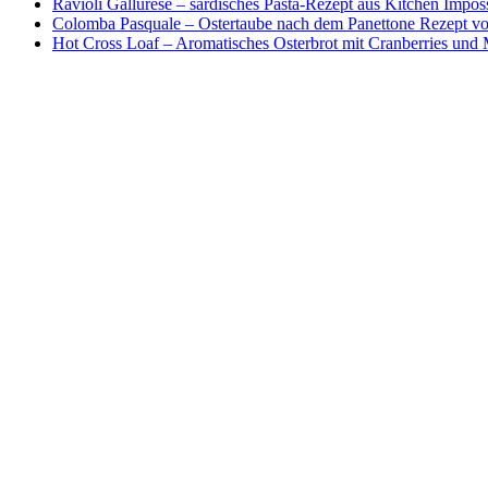
Ravioli Gallurese – sardisches Pasta-Rezept aus Kitchen Impos
Colomba Pasquale – Ostertaube nach dem Panettone Rezept von
Hot Cross Loaf – Aromatisches Osterbrot mit Cranberries und