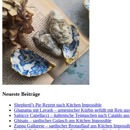
Neueste Beiträge
Shepherd’s Pie Rezept nach Kitchen Impossible
Ghapama mit Lavash – armenischer Kürbis gefüllt mit Reis aus
Salsicce Capellacci – italienische Teigtaschen nach Cataldo au
Ghisatu – sardisches Gulasch aus Kitchen Impossible
Zuppa Gallurese – sardischer Brotauflauf aus Kitchen Impossib