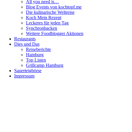
All you need is…
Blog Events von kochtopf.me
Die kulinarische Weltreise
Koch Mein Rezept
Leckeres für jeden Tag
Synchronbacken
Weitere Foodblogger Aktionen
Restaurants
Dies und Das
Reiseberichte
Hamburg
Top Listen
Grillcamp Hamburg
Sauerteigbörse
Impressum