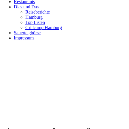
Restaurants
Dies und Das
Reiseberichte
Hamburg
Top Listen
Grillcamp Hamburg
Sauerteigbörse
Impressum