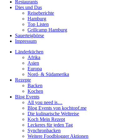
Restaurants
Dies und Das
Reiseberichte
Hamburg
Top Listen
Grillcamp Hamburg
Sauerteigbörse
Impressum
Länderküchen
Afrika
Asien
Europa
Nord- & Südamerika
Rezepte
Backen
Kochen
Blog Events
All you need is…
Blog Events von kochtopf.me
Die kulinarische Weltreise
Koch Mein Rezept
Leckeres für jeden Tag
Synchronbacken
Weitere Foodblogger Aktionen