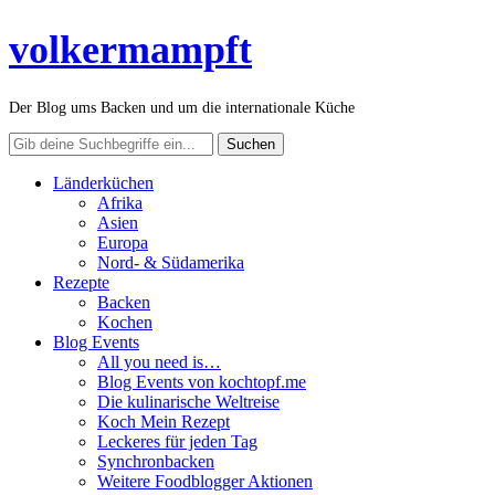
volkermampft
Der Blog ums Backen und um die internationale Küche
Länderküchen
Afrika
Asien
Europa
Nord- & Südamerika
Rezepte
Backen
Kochen
Blog Events
All you need is…
Blog Events von kochtopf.me
Die kulinarische Weltreise
Koch Mein Rezept
Leckeres für jeden Tag
Synchronbacken
Weitere Foodblogger Aktionen