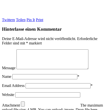
Twittern
Teilen
Pin It
Print
Hinterlasse einen Kommentar
Deine E-Mail-Adresse wird nicht veröffentlicht.
Erforderliche
Felder sind mit
*
markiert
Message
Name
*
Email Address
*
Website
Attachment
The maximum
upload file size: 4 MB.
You can upload:
image
.
Drop file here