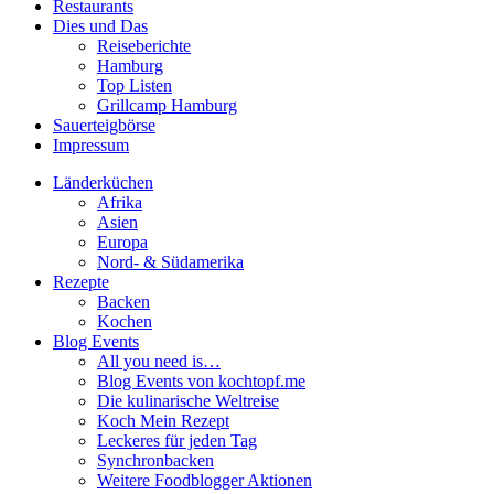
Restaurants
Dies und Das
Reiseberichte
Hamburg
Top Listen
Grillcamp Hamburg
Sauerteigbörse
Impressum
Länderküchen
Afrika
Asien
Europa
Nord- & Südamerika
Rezepte
Backen
Kochen
Blog Events
All you need is…
Blog Events von kochtopf.me
Die kulinarische Weltreise
Koch Mein Rezept
Leckeres für jeden Tag
Synchronbacken
Weitere Foodblogger Aktionen