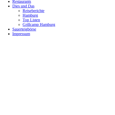
Restaurants
Dies und Das
Reiseberichte
Hamburg
Top Listen
Grillcamp Hamburg
Sauerteigbörse
Impressum