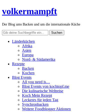
volkermampft
Der Blog ums Backen und um die internationale Küche
Länderküchen
Afrika
Asien
Europa
Nord- & Südamerika
Rezepte
Backen
Kochen
Blog Events
All you need is…
Blog Events von kochtopf.me
Die kulinarische Weltreise
Koch Mein Rezept
Leckeres für jeden Tag
Synchronbacken
Weitere Foodblogger Aktionen