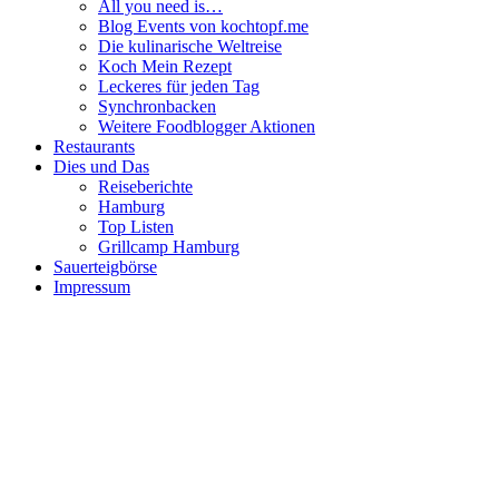
All you need is…
Blog Events von kochtopf.me
Die kulinarische Weltreise
Koch Mein Rezept
Leckeres für jeden Tag
Synchronbacken
Weitere Foodblogger Aktionen
Restaurants
Dies und Das
Reiseberichte
Hamburg
Top Listen
Grillcamp Hamburg
Sauerteigbörse
Impressum