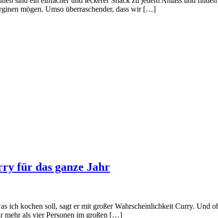
rginen sind ein einfacher und leckerer Snack zu jedem Anlass und finden
berginen mögen. Umso überraschender, dass wir […]
ry für das ganze Jahr
ich kochen soll, sagt er mit großer Wahrscheinlichkeit Curry. Und o
r mehr als vier Personen im großen […]