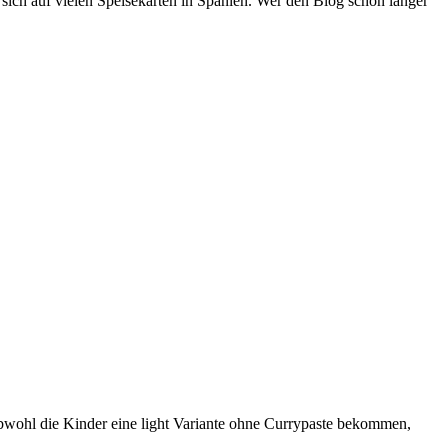
 sich auf vielen Speisekarten in Spanien. Wer den Blog schon länger
bwohl die Kinder eine light Variante ohne Currypaste bekommen,