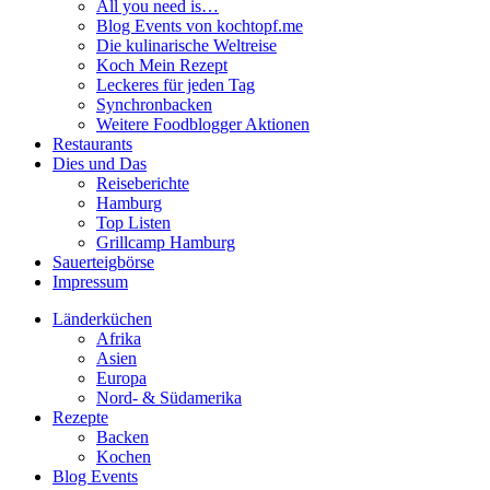
All you need is…
Blog Events von kochtopf.me
Die kulinarische Weltreise
Koch Mein Rezept
Leckeres für jeden Tag
Synchronbacken
Weitere Foodblogger Aktionen
Restaurants
Dies und Das
Reiseberichte
Hamburg
Top Listen
Grillcamp Hamburg
Sauerteigbörse
Impressum
Länderküchen
Afrika
Asien
Europa
Nord- & Südamerika
Rezepte
Backen
Kochen
Blog Events