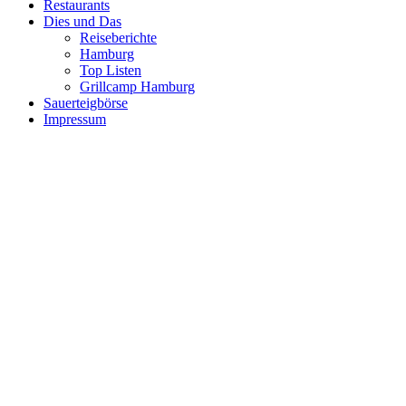
Restaurants
Dies und Das
Reiseberichte
Hamburg
Top Listen
Grillcamp Hamburg
Sauerteigbörse
Impressum