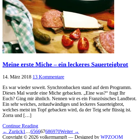
Meine erste Miche – ein leckeres Sauerteigbrot
14. März 2018
13 Kommentare
Es war wieder soweit. Synchronbacken stand auf dem Programm.
Dieses Mal wurde eine Miche gebacken. „Eine was?“ fragt Ihr
Euch? Ging mir ähnlich. Nennen wir es ein Französisches Landbrot.
Ein sehr weiches, zeitaufwändiges und leckeres Sauerteigbrot,
welches meist im Topf gebacken wird, da der Teig sehr flüssig ist.
Zorra und […]
Continue Reading
← Zurück
1
…
65
66
67
68
69
70
Weiter →
Copyright © 2026 volkermampft
— Designed by
WPZOOM