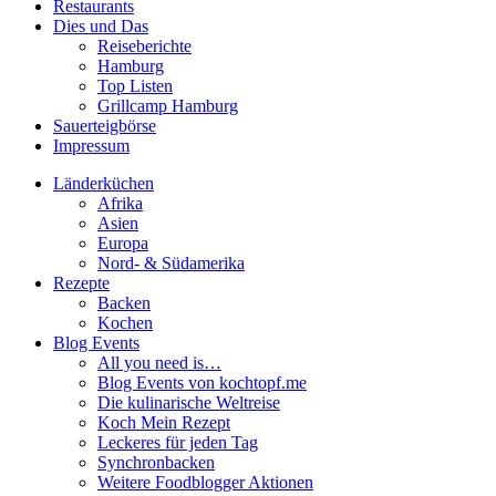
Restaurants
Dies und Das
Reiseberichte
Hamburg
Top Listen
Grillcamp Hamburg
Sauerteigbörse
Impressum
Länderküchen
Afrika
Asien
Europa
Nord- & Südamerika
Rezepte
Backen
Kochen
Blog Events
All you need is…
Blog Events von kochtopf.me
Die kulinarische Weltreise
Koch Mein Rezept
Leckeres für jeden Tag
Synchronbacken
Weitere Foodblogger Aktionen