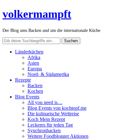
volkermampft
Der Blog ums Backen und um die internationale Küche
Länderküchen
Afrika
Asien
Europa
Nord- & Südamerika
Rezepte
Backen
Kochen
Blog Events
All you need is…
Blog Events von kochtopf.me
Die kulinarische Weltreise
Koch Mein Rezept
Leckeres für jeden Tag
Synchronbacken
Weitere Foodblogger Aktionen