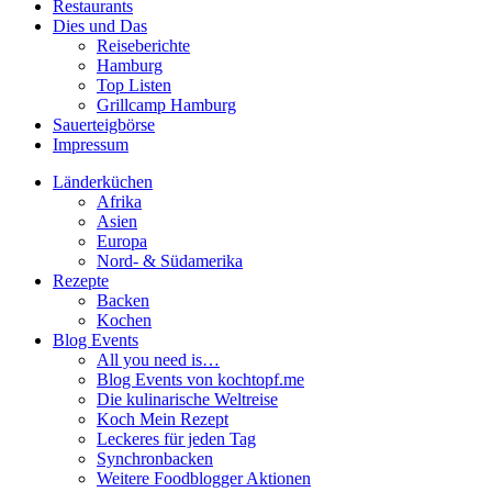
Restaurants
Dies und Das
Reiseberichte
Hamburg
Top Listen
Grillcamp Hamburg
Sauerteigbörse
Impressum
Länderküchen
Afrika
Asien
Europa
Nord- & Südamerika
Rezepte
Backen
Kochen
Blog Events
All you need is…
Blog Events von kochtopf.me
Die kulinarische Weltreise
Koch Mein Rezept
Leckeres für jeden Tag
Synchronbacken
Weitere Foodblogger Aktionen