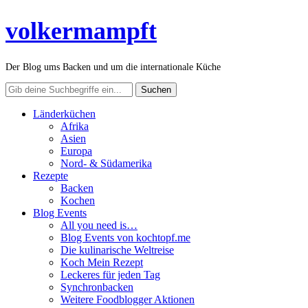
volkermampft
Der Blog ums Backen und um die internationale Küche
Länderküchen
Afrika
Asien
Europa
Nord- & Südamerika
Rezepte
Backen
Kochen
Blog Events
All you need is…
Blog Events von kochtopf.me
Die kulinarische Weltreise
Koch Mein Rezept
Leckeres für jeden Tag
Synchronbacken
Weitere Foodblogger Aktionen