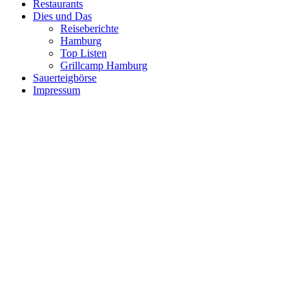
Restaurants
Dies und Das
Reiseberichte
Hamburg
Top Listen
Grillcamp Hamburg
Sauerteigbörse
Impressum