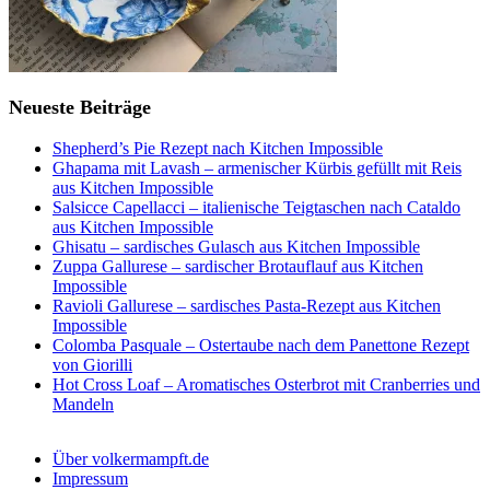
Neueste Beiträge
Shepherd’s Pie Rezept nach Kitchen Impossible
Ghapama mit Lavash – armenischer Kürbis gefüllt mit Reis
aus Kitchen Impossible
Salsicce Capellacci – italienische Teigtaschen nach Cataldo
aus Kitchen Impossible
Ghisatu – sardisches Gulasch aus Kitchen Impossible
Zuppa Gallurese – sardischer Brotauflauf aus Kitchen
Impossible
Ravioli Gallurese – sardisches Pasta-Rezept aus Kitchen
Impossible
Colomba Pasquale – Ostertaube nach dem Panettone Rezept
von Giorilli
Hot Cross Loaf – Aromatisches Osterbrot mit Cranberries und
Mandeln
Über volkermampft.de
Impressum