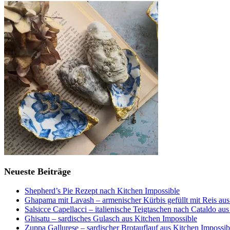
Neueste Beiträge
Shepherd’s Pie Rezept nach Kitchen Impossible
Ghapama mit Lavash – armenischer Kürbis gefüllt mit Reis aus
Salsicce Capellacci – italienische Teigtaschen nach Cataldo au
Ghisatu – sardisches Gulasch aus Kitchen Impossible
Zuppa Gallurese – sardischer Brotauflauf aus Kitchen Impossib