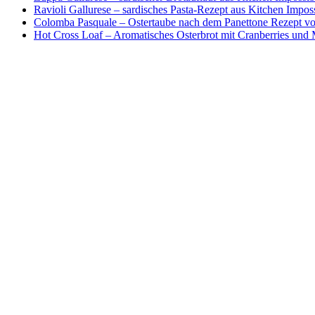
Ravioli Gallurese – sardisches Pasta-Rezept aus Kitchen Impos
Colomba Pasquale – Ostertaube nach dem Panettone Rezept von
Hot Cross Loaf – Aromatisches Osterbrot mit Cranberries und