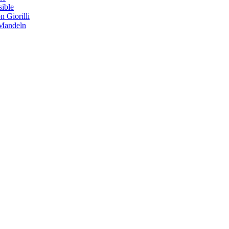
sible
 Giorilli
 Mandeln