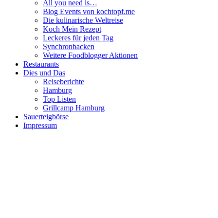
All you need is…
Blog Events von kochtopf.me
Die kulinarische Weltreise
Koch Mein Rezept
Leckeres für jeden Tag
Synchronbacken
Weitere Foodblogger Aktionen
Restaurants
Dies und Das
Reiseberichte
Hamburg
Top Listen
Grillcamp Hamburg
Sauerteigbörse
Impressum