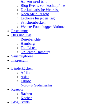
All you need is…
Blog Events von kochtopf.me
Die kulinarische Weltreise
Koch Mein Rezept
Leckeres für jeden Tag
Synchronbacken
Weitere Foodblogger Aktionen
Restaurants
Dies und Das
Reiseberichte
Hamburg
Top Listen
Grillcamp Hamburg
Sauerteigbörse
Impressum
Länderküchen
Afrika
Asien
Europa
Nord- & Südamerika
Rezepte
Backen
Kochen
Blog Events