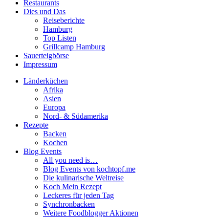
Restaurants
Dies und Das
Reiseberichte
Hamburg
Top Listen
Grillcamp Hamburg
Sauerteigbörse
Impressum
Länderküchen
Afrika
Asien
Europa
Nord- & Südamerika
Rezepte
Backen
Kochen
Blog Events
All you need is…
Blog Events von kochtopf.me
Die kulinarische Weltreise
Koch Mein Rezept
Leckeres für jeden Tag
Synchronbacken
Weitere Foodblogger Aktionen