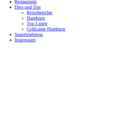
Restaurants
Dies und Das
Reiseberichte
Hamburg
Top Listen
Grillcamp Hamburg
Sauerteigbörse
Impressum