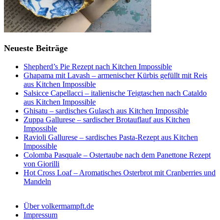
Neueste Beiträge
Shepherd’s Pie Rezept nach Kitchen Impossible
Ghapama mit Lavash – armenischer Kürbis gefüllt mit Reis
aus Kitchen Impossible
Salsicce Capellacci – italienische Teigtaschen nach Cataldo
aus Kitchen Impossible
Ghisatu – sardisches Gulasch aus Kitchen Impossible
Zuppa Gallurese – sardischer Brotauflauf aus Kitchen
Impossible
Ravioli Gallurese – sardisches Pasta-Rezept aus Kitchen
Impossible
Colomba Pasquale – Ostertaube nach dem Panettone Rezept
von Giorilli
Hot Cross Loaf – Aromatisches Osterbrot mit Cranberries und
Mandeln
Über volkermampft.de
Impressum