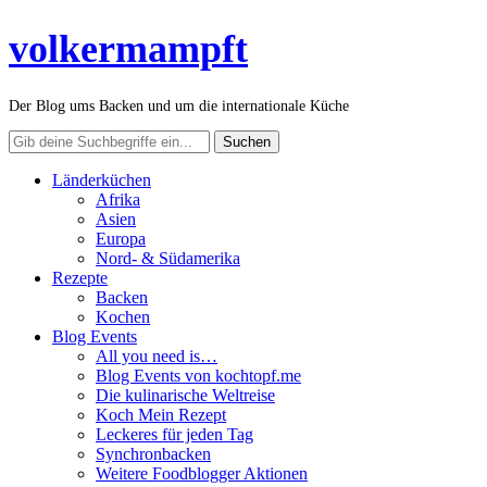
volkermampft
Der Blog ums Backen und um die internationale Küche
Länderküchen
Afrika
Asien
Europa
Nord- & Südamerika
Rezepte
Backen
Kochen
Blog Events
All you need is…
Blog Events von kochtopf.me
Die kulinarische Weltreise
Koch Mein Rezept
Leckeres für jeden Tag
Synchronbacken
Weitere Foodblogger Aktionen