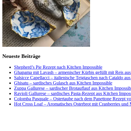
Neueste Beiträge
Shepherd’s Pie Rezept nach Kitchen Impossible
Ghapama mit Lavash – armenischer Kürbis gefüllt mit Reis aus
Salsicce Capellacci – italienische Teigtaschen nach Cataldo au
Ghisatu – sardisches Gulasch aus Kitchen Impossible
Zuppa Gallurese – sardischer Brotauflauf aus Kitchen Impossib
Ravioli Gallurese – sardisches Pasta-Rezept aus Kitchen Impos
Colomba Pasquale – Ostertaube nach dem Panettone Rezept von
Hot Cross Loaf – Aromatisches Osterbrot mit Cranberries und