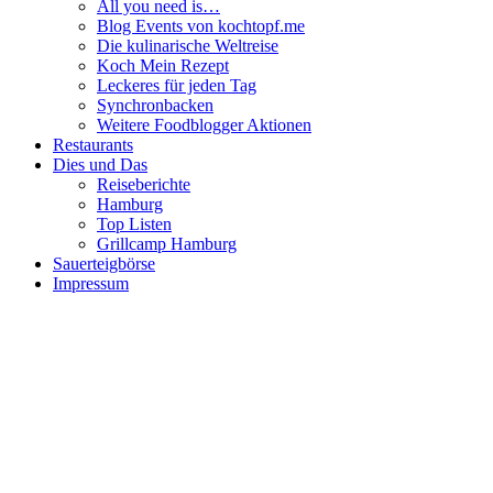
All you need is…
Blog Events von kochtopf.me
Die kulinarische Weltreise
Koch Mein Rezept
Leckeres für jeden Tag
Synchronbacken
Weitere Foodblogger Aktionen
Restaurants
Dies und Das
Reiseberichte
Hamburg
Top Listen
Grillcamp Hamburg
Sauerteigbörse
Impressum