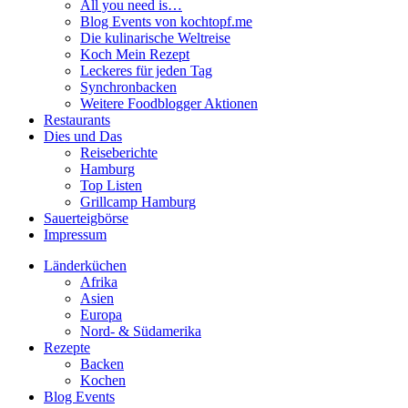
All you need is…
Blog Events von kochtopf.me
Die kulinarische Weltreise
Koch Mein Rezept
Leckeres für jeden Tag
Synchronbacken
Weitere Foodblogger Aktionen
Restaurants
Dies und Das
Reiseberichte
Hamburg
Top Listen
Grillcamp Hamburg
Sauerteigbörse
Impressum
Länderküchen
Afrika
Asien
Europa
Nord- & Südamerika
Rezepte
Backen
Kochen
Blog Events