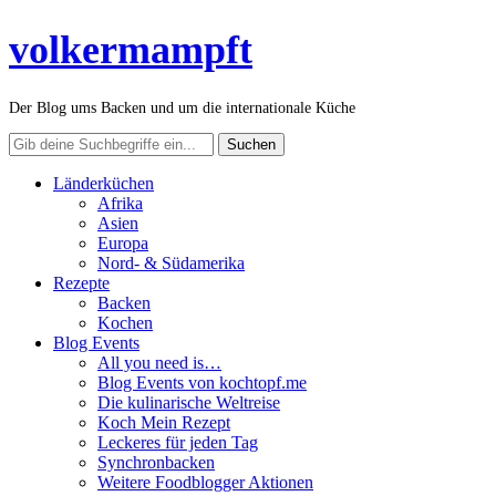
volkermampft
Der Blog ums Backen und um die internationale Küche
Länderküchen
Afrika
Asien
Europa
Nord- & Südamerika
Rezepte
Backen
Kochen
Blog Events
All you need is…
Blog Events von kochtopf.me
Die kulinarische Weltreise
Koch Mein Rezept
Leckeres für jeden Tag
Synchronbacken
Weitere Foodblogger Aktionen