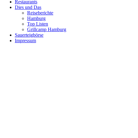
Restaurants
Dies und Das
Reiseberichte
Hamburg
Top Listen
Grillcamp Hamburg
Sauerteigbörse
Impressum