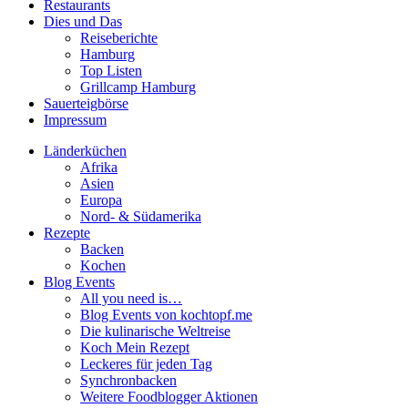
Restaurants
Dies und Das
Reiseberichte
Hamburg
Top Listen
Grillcamp Hamburg
Sauerteigbörse
Impressum
Länderküchen
Afrika
Asien
Europa
Nord- & Südamerika
Rezepte
Backen
Kochen
Blog Events
All you need is…
Blog Events von kochtopf.me
Die kulinarische Weltreise
Koch Mein Rezept
Leckeres für jeden Tag
Synchronbacken
Weitere Foodblogger Aktionen