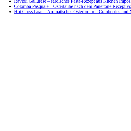
Ravioli Gallurese – sardisches Pasta-Rezept aus Kitchen Impos
Colomba Pasquale – Ostertaube nach dem Panettone Rezept von
Hot Cross Loaf – Aromatisches Osterbrot mit Cranberries und