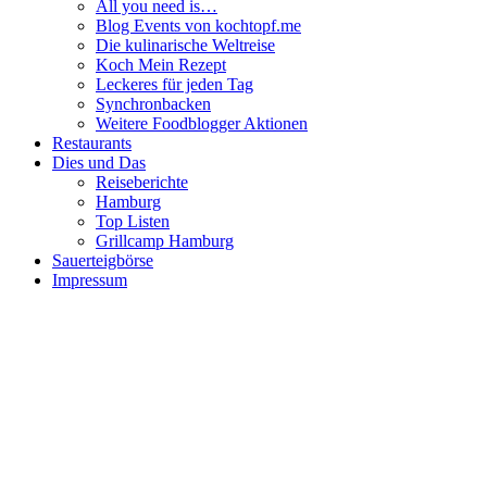
All you need is…
Blog Events von kochtopf.me
Die kulinarische Weltreise
Koch Mein Rezept
Leckeres für jeden Tag
Synchronbacken
Weitere Foodblogger Aktionen
Restaurants
Dies und Das
Reiseberichte
Hamburg
Top Listen
Grillcamp Hamburg
Sauerteigbörse
Impressum