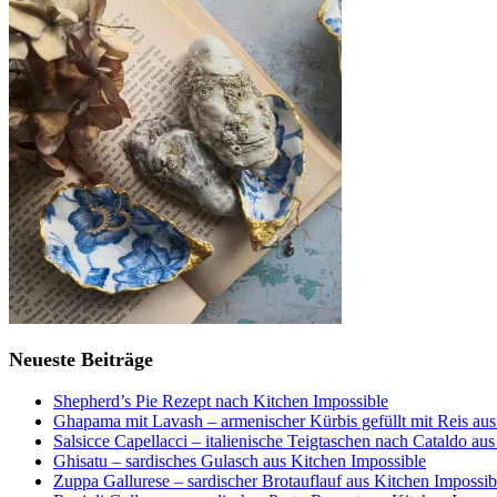
Neueste Beiträge
Shepherd’s Pie Rezept nach Kitchen Impossible
Ghapama mit Lavash – armenischer Kürbis gefüllt mit Reis aus
Salsicce Capellacci – italienische Teigtaschen nach Cataldo au
Ghisatu – sardisches Gulasch aus Kitchen Impossible
Zuppa Gallurese – sardischer Brotauflauf aus Kitchen Impossib