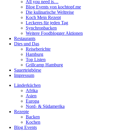
All you need is…
Blog Events von kochtopf.me
Die kulinarische Weltreise
Koch Mein Rezept
Leckeres für jeden Tag
Synchronbacken
Weitere Foodblogger Aktionen
Restaurants
Dies und Das
Reiseberichte
Hamburg
Top Listen
Grillcamp Hamburg
Sauerteigbörse
Impressum
Länderküchen
Afrika
Asien
Europa
Nord- & Südamerika
Rezepte
Backen
Kochen
Blog Events