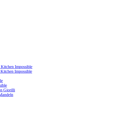
 Kitchen Impossible
s Kitchen Impossible
le
sible
 Giorilli
 Mandeln