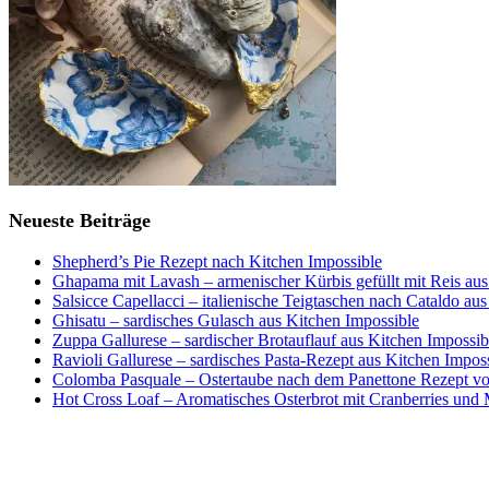
Neueste Beiträge
Shepherd’s Pie Rezept nach Kitchen Impossible
Ghapama mit Lavash – armenischer Kürbis gefüllt mit Reis aus
Salsicce Capellacci – italienische Teigtaschen nach Cataldo au
Ghisatu – sardisches Gulasch aus Kitchen Impossible
Zuppa Gallurese – sardischer Brotauflauf aus Kitchen Impossib
Ravioli Gallurese – sardisches Pasta-Rezept aus Kitchen Impos
Colomba Pasquale – Ostertaube nach dem Panettone Rezept von
Hot Cross Loaf – Aromatisches Osterbrot mit Cranberries und