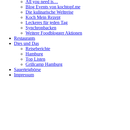
All you need is…
Blog Events von kochtopf.me
Die kulinarische Weltreise
Koch Mein Rezept
Leckeres für jeden Tag
Synchronbacken
Weitere Foodblogger Aktionen
Restaurants
Dies und Das
Reiseberichte
Hamburg
Top Listen
Grillcamp Hamburg
Sauerteigbörse
Impressum