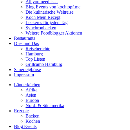
All you need is…
Blog Events von kochtopf.me
Die kulinarische Weltreise
Koch Mein Rezept
Leckeres für jeden Tag
Synchronbacken
Weitere Foodblogger Aktionen
Restaurants
Dies und Das
Reiseberichte
Hamburg
Top Listen
Grillcamp Hamburg
Sauerteigbörse
Impressum
Länderküchen
Afrika
Asien
Europa
Nord- & Südamerika
Rezepte
Backen
Kochen
Blog Events