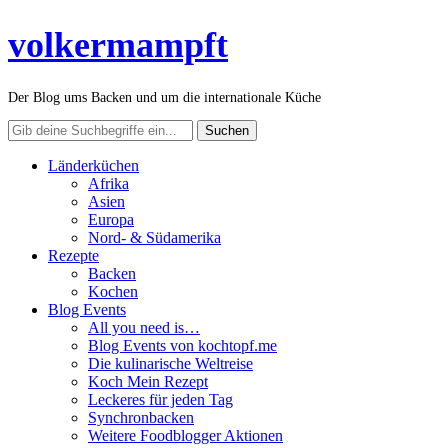
volkermampft
Der Blog ums Backen und um die internationale Küche
Länderküchen
Afrika
Asien
Europa
Nord- & Südamerika
Rezepte
Backen
Kochen
Blog Events
All you need is…
Blog Events von kochtopf.me
Die kulinarische Weltreise
Koch Mein Rezept
Leckeres für jeden Tag
Synchronbacken
Weitere Foodblogger Aktionen