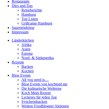
Restaurants
Dies und Das
Reiseberichte
Hamburg
Top Listen
Grillcamp Hamburg
Sauerteigbörse
Impressum
Länderküchen
Afrika
Asien
Europa
Nord- & Südamerika
Rezepte
Backen
Kochen
Blog Events
All you need is…
Blog Events von kochtopf.me
Die kulinarische Weltreise
Koch Mein Rezept
Leckeres für jeden Tag
Synchronbacken
Weitere Foodblogger Aktionen