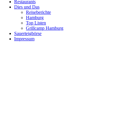
Restaurants
Dies und Das
Reiseberichte
Hamburg
Top Listen
Grillcamp Hamburg
Sauerteigbörse
Impressum